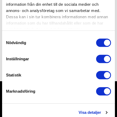
Artikelnr
TR09926
information från din enhet till de sociala medier och
Leveranstid
skickas från oss inom 0-1 vardagar
annons- och analysföretag som vi samarbetar med.
Dessa kan i sin tur kombinera informationen med annan
information som du har tillhandahållit eller som de har
Allmänt
samlat in när du har använt deras tjänster.
S
Nödvändig
a
m
t
Inställningar
y
Omdömen
c
k
Statistik
e
s
Marknadsföring
v
Nyhetsbrev
a
l
Visa detaljer