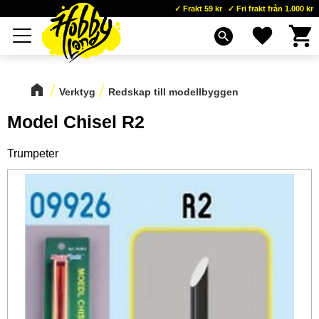
Frakt 59 kr
Fri frakt från 1.000 kr
Kundva
Favoriter
Meny
search
Verktyg
Redskap till modellbyggen
Model Chisel R2
Trumpeter