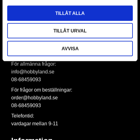
Prenumerera
TILLÅT ALLA
Dina personuppgifter behandlas i enlighet med vår
integritetspolicy
.
TILLÅT URVAL
AVVISA
Hobbyland AB
För allmänna frågor:
info@hobbyland.se
08-68459093
För frågor om beställningar:
order@hobbyland.se
08-68459093
Telefontid:
vardagar mellan 9-11