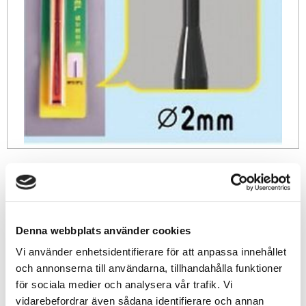
159
sek
-
+
Denna webbplats använder cookies
Vi använder enhetsidentifierare för att anpassa innehållet
Lägg till i favoriter
och annonserna till användarna, tillhandahålla funktioner
för sociala medier och analysera vår trafik. Vi
Lagerstatus
1 st i lager
vidarebefordrar även sådana identifierare och annan