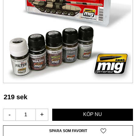
219
sek
-
+
Lägg till i favoriter