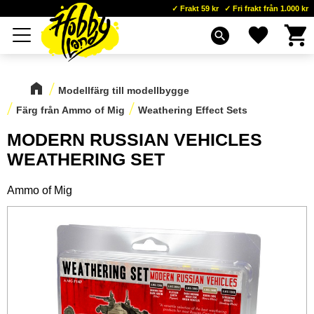
Frakt 59 kr
Fri frakt från 1.000 kr
Kundva
Favoriter
Meny
search
Modellfärg till modellbygge
Färg från Ammo of Mig
Weathering Effect Sets
MODERN RUSSIAN VEHICLES
WEATHERING SET
Ammo of Mig