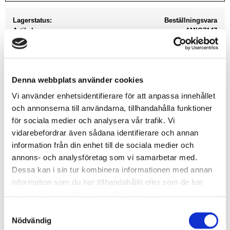
Lagerstatus
Beställningsvara
Artikelnr
AMIG7147
Leveranstid
ca 14 dagar efter beställning
Allmänt
Denna webbplats använder cookies
Vi använder enhetsidentifierare för att anpassa innehållet
och annonserna till användarna, tillhandahålla funktioner
för sociala medier och analysera vår trafik. Vi
vidarebefordrar även sådana identifierare och annan
information från din enhet till de sociala medier och
annons- och analysföretag som vi samarbetar med.
Dessa kan i sin tur kombinera informationen med annan
This new set includes a selection of all basic and
information som du har tillhandahållit eller som de har
necessary products to weather most of the current
samlat in när du har använt deras tjänster.
Russian vehicles, either in a single green or with some
S
of the most popular contemporary camouflage. The set
Nödvändig
a
includes everything from the initial filter, washed,