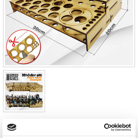
199
sek