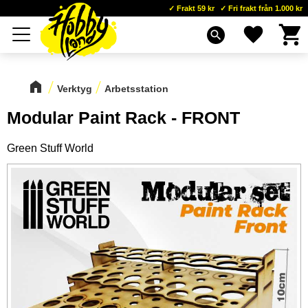
Frakt 59 kr
Fri frakt från 1.000 kr
Kundva
Favoriter
Meny
search
Verktyg
Arbetsstation
Modular Paint Rack - FRONT
Green Stuff World