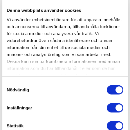
-
+
Denna webbplats använder cookies
Vi använder enhetsidentifierare för att anpassa innehållet
Lägg till i favoriter
och annonserna till användarna, tillhandahålla funktioner
för sociala medier och analysera vår trafik. Vi
Lagerstatus
1 st i lager
vidarebefordrar även sådana identifierare och annan
Artikelnr
GSW9846
information från din enhet till de sociala medier och
Leveranstid
skickas från oss inom 0-1 vardagar
annons- och analysföretag som vi samarbetar med.
Dessa kan i sin tur kombinera informationen med annan
information som du har tillhandahållit eller som de har
Allmänt
samlat in när du har använt deras tjänster.
Omdömen
S
Nödvändig
a
Produktens betyg
Baserat på 0 betyg.
m
t
Inställningar
Du
y
c
k
Statistik