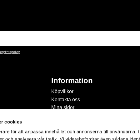
tegritetspolicy
.
Information
Köpvillkor
Kontakta oss
Mina sidor
Om Hobbyland
r cookies
Personuppgiftspolicy och
cookies
rare för att anpassa innehållet och annonserna till användarna, t
Inspiration & Passion
er och analysera vår trafik. Vi vidarebefordrar även sådana ident