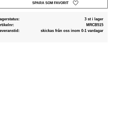
Lägg till i favoriter
agerstatus
3 st i lager
rtikelnr
MRCB515
everanstid
skickas från oss inom 0-1 vardagar