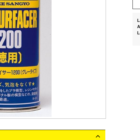
L
A
L