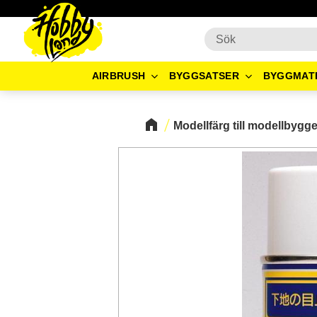
AIRBRUSH
BYGGSATSER
BYGGMAT
Modellfärg till modellbygg