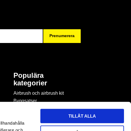
Prenumerera
Populära
kategorier
Airbrush och airbrush kit
Byggsatser
Böcker & tidningar om
modellbygge
TILLÅT ALLA
Byggmaterial
illhandahålla
Figurspel
ifierare och