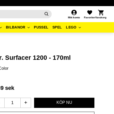
Kundvagn
Favoriter
Mitt konto
BILBANOR
PUSSEL
SPEL
LEGO
r. Surfacer 1200 - 170ml
Color
39
sek
-
+