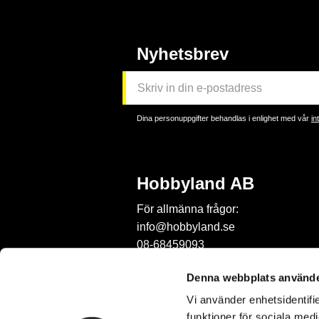
Nyhetsbrev
Dina personuppgifter behandlas i enlighet med vår
in
Hobbyland AB
För allmänna frågor:
info@hobbyland.se
08-68459093
För frågor om beställningar:
Denna webbplats använde
order@hobbyland.se
Vi använder enhetsidentifie
08-68459093
funktioner för sociala medi