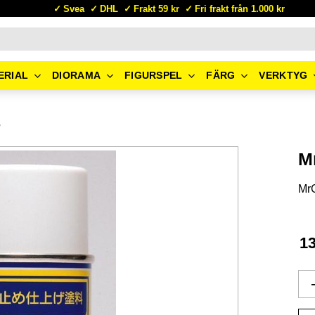
Svea
DHL
Frakt 59 kr
Fri frakt från 1.000 kr
ERIAL
DIORAMA
FIGURSPEL
FÄRG
VERKTYG
e
M
Mr
1