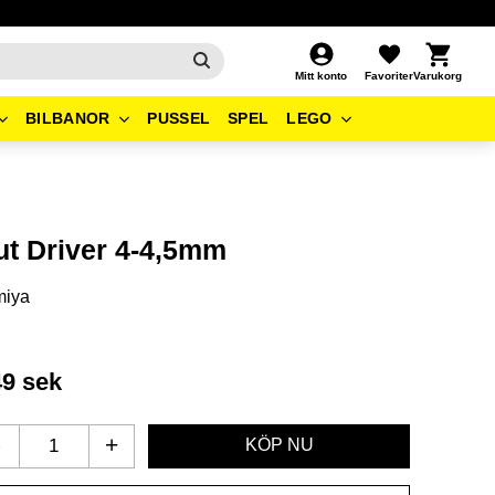
Kundvagn
Favoriter
Mitt konto
BILBANOR
PUSSEL
SPEL
LEGO
ut Driver 4-4,5mm
miya
49
sek
-
+