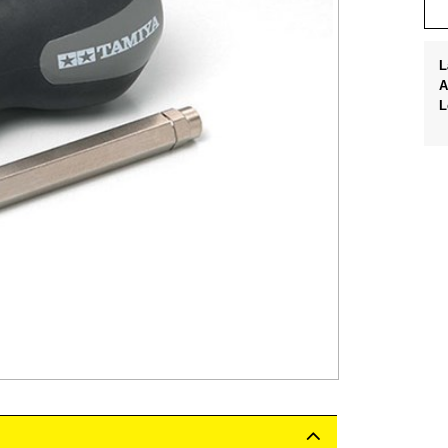
L
A
L