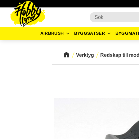
AIRBRUSH
BYGGSATSER
BYGGMAT
Verktyg
Redskap till mo