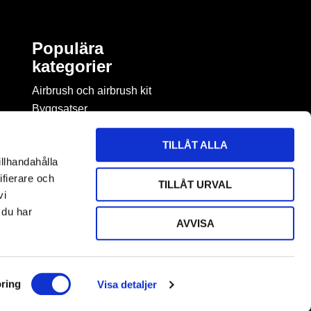
Populära
kategorier
Airbrush och airbrush kit
Byggsatser
Böcker & tidningar om
modellbygge
TILLÅT ALLA
Byggmaterial
illhandahålla
Figurspel
ifierare och
TILLÅT URVAL
LEGO
vi
 du har
AVVISA
ring
Visa detaljer