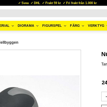
Svea
DHL
Frakt 59 kr
Fri frakt från 1.000 kr
ERIAL
DIORAMA
FIGURSPEL
FÄRG
VERKTYG
dellbyggen
N
Ta
2