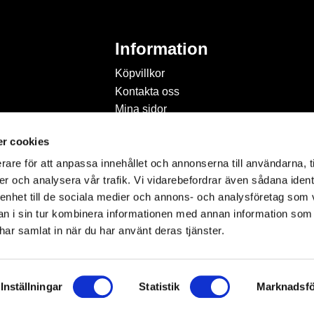
Information
Köpvillkor
Kontakta oss
Mina sidor
Om Hobbyland
r cookies
Personuppgiftspolicy och
cookies
rare för att anpassa innehållet och annonserna till användarna, t
Inspiration & Passion
er och analysera vår trafik. Vi vidarebefordrar även sådana ident
 enhet till de sociala medier och annons- och analysföretag som 
 i sin tur kombinera informationen med annan information som
e har samlat in när du har använt deras tjänster.
Inställningar
Statistik
Marknadsfö