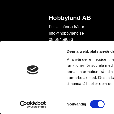
Hobbyland AB
För allmänna frågor:
info@hobbyland.se
08-68459093
För frågor om beställningar:
Denna webbplats använde
order@hobbyland.se
Vi använder enhetsidentifie
08-68459093
funktioner för sociala medi
Telefontid:
annan information från din
vardagar mellan 9-11
samarbetar med. Dessa kan
tillhandahållit eller som d
S
Nödvändig
a
m