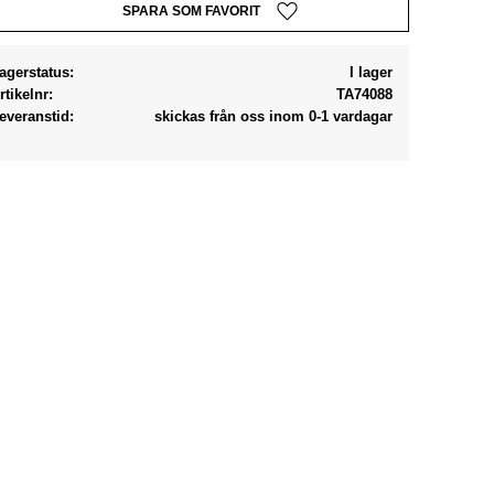
Lägg till i favoriter
agerstatus
I lager
rtikelnr
TA74088
everanstid
skickas från oss inom 0-1 vardagar