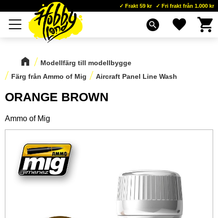
Frakt 59 kr
Fri frakt från 1.000 kr
Kundva
Favoriter
Meny
search
Modellfärg till modellbygge
Färg från Ammo of Mig
Aircraft Panel Line Wash
ORANGE BROWN
Ammo of Mig