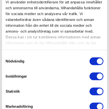
Vi använder enhetsidentifierare för att anpassa innehållet
Lagerstatus
1 st i lager
och annonserna till användarna, tillhandahålla funktioner
Artikelnr
AMIG1616
Leveranstid
skickas från oss inom 0-1 vardagar
för sociala medier och analysera vår trafik. Vi
vidarebefordrar även sådana identifierare och annan
information från din enhet till de sociala medier och
Allmänt
annons- och analysföretag som vi samarbetar med.
Dessa kan i sin tur kombinera informationen med annan
Specific panel wash to darken yellow colors on all kinds
information som du har tillhandahållit eller som de har
of surfaces, such as robots, locomotives, mechinery, or
samlat in när du har använt deras tjänster.
RLM 04 colored German Luftwaffe aircraft of World War
S
II. Our Panel Line Wash range is specially designed to
Nödvändig
a
create soft washed panel lines in aircraft, and is also
m
perfect for other vehicles where we want to obtain subtle
t
Inställningar
effects such as science fiction subjects, ships and
y
trains.
c
Enamel 35ml
k
Statistik
e
s
Omdömen
Marknadsföring
v