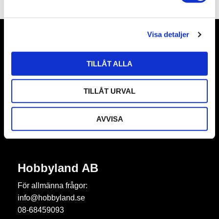
a
l
Visa detaljer
Nyhetsbrev
TILLÅT ALLA
TILLÅT URVAL
Prenumerera
AVVISA
Dina personuppgifter behandlas i enlighet med vår
integritetspolicy
.
Hobbyland AB
För allmänna frågor:
info@hobbyland.se
08-68459093