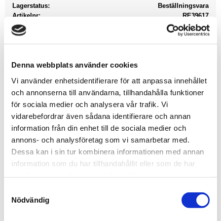
Lagerstatus
Beställningsvara
Artikelnr
RE39617
Leveranstid
Tillfälligt slut hos leverantör
Allmänt
Denna webbplats använder cookies
Vi använder enhetsidentifierare för att anpassa innehållet
och annonserna till användarna, tillhandahålla funktioner
för sociala medier och analysera vår trafik. Vi
vidarebefordrar även sådana identifierare och annan
Varning
information från din enhet till de sociala medier och
annons- och analysföretag som vi samarbetar med.
Dessa kan i sin tur kombinera informationen med annan
information som du har tillhandahållit eller som de har
samlat in när du har använt deras tjänster.
S
Brandfarlig vätska och ånga.
Nödvändig
a
Produkten kan göra att man blir dåsig eller
m