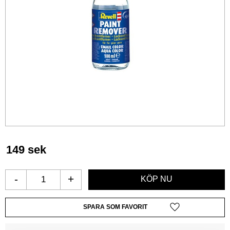
149
sek
-
+
Lägg till i favoriter