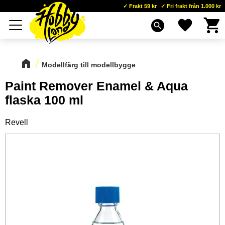
Frakt 59 kr
Fri frakt från 1.000 kr
Kundva
Favoriter
Meny
search
Modellfärg till modellbygge
Paint Remover Enamel & Aqua
flaska 100 ml
Revell