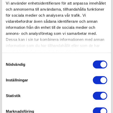
Vi använder enhetsidentifierare för att anpassa innehållet
Lagerstatus
Slutsåld
och annonserna till användarna, tillhandahålla funktioner
Artikelnr
DZ011
för sociala medier och analysera vår trafik. Vi
Leveranstid
Okänd leveranstid
vidarebefordrar även sådana identifierare och annan
information från din enhet till de sociala medier och
Allmänt
annons- och analysföretag som vi samarbetar med.
Dessa kan i sin tur kombinera informationen med annan
Omdömen
information som du har tillhandahållit eller som de har
samlat in när du har använt deras tjänster.
Produktens betyg
Baserat på 0 betyg.
S
Nödvändig
a
Du
m
t
Inställningar
y
c
k
Statistik
e
Bli den första att lämna ett omdöme.
s
Marknadsföring