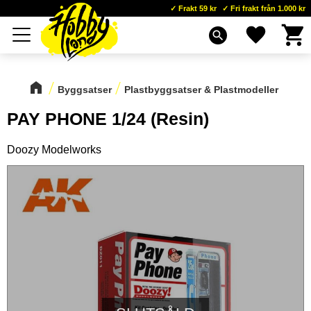
Frakt 59 kr
Fri frakt från 1.000 kr
Kundva
Favoriter
Meny
search
Byggsatser
Plastbyggsatser & Plastmodeller
PAY PHONE 1/24 (Resin)
Doozy Modelworks