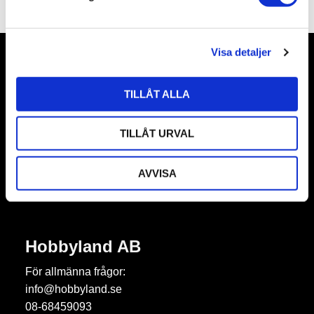
v
a
l
Visa detaljer
Nyhetsbrev
TILLÅT ALLA
TILLÅT URVAL
Prenumerera
AVVISA
Dina personuppgifter behandlas i enlighet med vår
integritetspolicy
.
Hobbyland AB
För allmänna frågor:
info@hobbyland.se
08-68459093