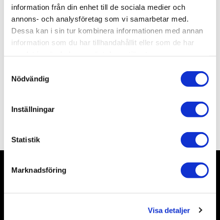
Lagerstatus
1 st i lager
information från din enhet till de sociala medier och
Artikelnr
ALPB1M
annons- och analysföretag som vi samarbetar med.
Leveranstid
skickas från oss inom 0-1 vardagar
Dessa kan i sin tur kombinera informationen med annan
information som du har tillhandahållit eller som de har
samlat in när du har använt deras tjänster.
Allmänt
S
Nödvändig
a
m
t
Inställningar
y
Omdömen
c
k
Statistik
e
s
Marknadsföring
v
Nyhetsbrev
a
l
Visa detaljer