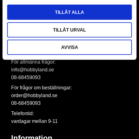
Prenumerera
TILLÅT ALLA
Dina personuppgifter behandlas i enlighet med vår
integritetspolicy
.
TILLÅT URVAL
AVVISA
Hobbyland AB
För allmänna frågor:
info@hobbyland.se
08-68459093
För frågor om beställningar:
order@hobbyland.se
08-68459093
Telefontid:
vardagar mellan 9-11
Information