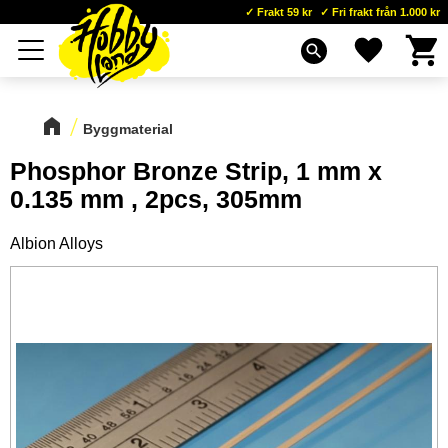
Frakt 59 kr
Fri frakt från 1.000 kr
Kundva
Favoriter
Meny
search
Byggmaterial
Phosphor Bronze Strip, 1 mm x
0.135 mm , 2pcs, 305mm
Albion Alloys