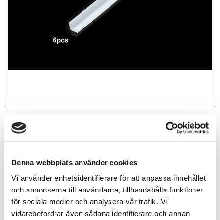
69
sek
-
+
Denna webbplats använder cookies
Vi använder enhetsidentifierare för att anpassa innehållet
och annonserna till användarna, tillhandahålla funktioner
Lägg till i favoriter
för sociala medier och analysera vår trafik. Vi
Lagerstatus
68 st i lager
vidarebefordrar även sådana identifierare och annan