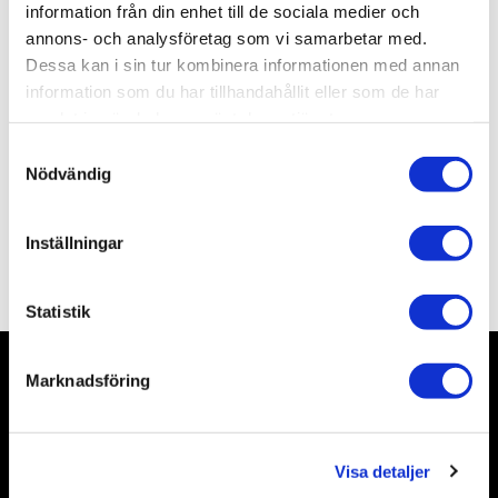
Artikelnr
TA70199
information från din enhet till de sociala medier och
Leveranstid
skickas från oss inom 3-5 vardagar
annons- och analysföretag som vi samarbetar med.
Dessa kan i sin tur kombinera informationen med annan
information som du har tillhandahållit eller som de har
Allmänt
samlat in när du har använt deras tjänster.
S
Nödvändig
a
m
t
Inställningar
y
Omdömen
c
k
Statistik
e
s
Marknadsföring
v
Nyhetsbrev
a
l
Visa detaljer