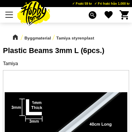
Frakt 59 kr
Fri frakt från 1.000 kr
Kundva
Favoriter
Meny
search
Byggmaterial
Tamiya styrenplast
Plastic Beams 3mm L (6pcs.)
Tamiya