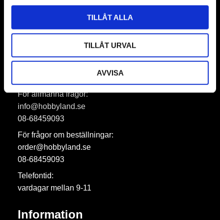
Prenumerera
TILLÅT ALLA
Dina personuppgifter behandlas i enlighet med vår
integritetspolicy
.
TILLÅT URVAL
AVVISA
Hobbyland AB
För allmänna frågor:
info@hobbyland.se
08-68459093
För frågor om beställningar:
order@hobbyland.se
08-68459093
Telefontid:
vardagar mellan 9-11
Information