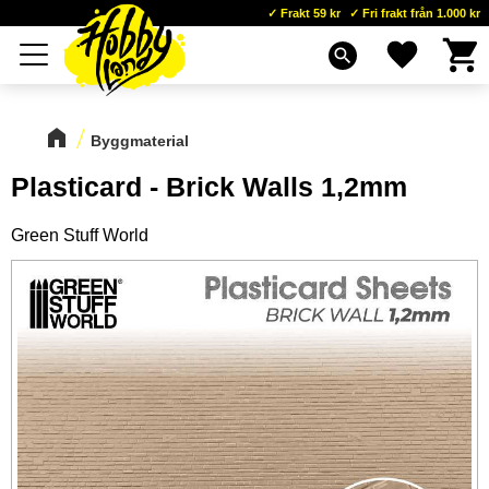
Frakt 59 kr
Fri frakt från 1.000 kr
Kundva
Favoriter
Meny
search
Byggmaterial
Plasticard - Brick Walls 1,2mm
Green Stuff World