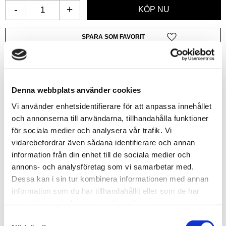
-
+
Lägg till i favoriter
Lagerstatus
5 st i lager
Artikelnr
GSW8435646524177
Leveranstid
skickas från oss inom 0-1 vardagar
Denna webbplats använder cookies
Vi använder enhetsidentifierare för att anpassa innehållet
och annonserna till användarna, tillhandahålla funktioner
Allmänt
för sociala medier och analysera vår trafik. Vi
vidarebefordrar även sådana identifierare och annan
information från din enhet till de sociala medier och
annons- och analysföretag som vi samarbetar med.
Dessa kan i sin tur kombinera informationen med annan
information som du har tillhandahållit eller som de har
Embossed styrene plastic sheets can be used to create
samlat in när du har använt deras tjänster.
roofing, flooring, siding, rock, stone, metal plates, and
S
other architectural parts. The sheets are demanded by