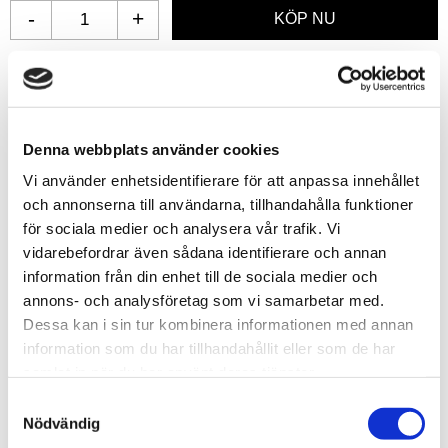
-
+
Lägg till i favoriter
Lagerstatus
Beställningsvara
Denna webbplats använder cookies
Artikelnr
GSW8435646524252
Leveranstid
ca 2-4 veckor efter beställning
Vi använder enhetsidentifierare för att anpassa innehållet
och annonserna till användarna, tillhandahålla funktioner
för sociala medier och analysera vår trafik. Vi
Allmänt
vidarebefordrar även sådana identifierare och annan
information från din enhet till de sociala medier och
annons- och analysföretag som vi samarbetar med.
Dessa kan i sin tur kombinera informationen med annan
information som du har tillhandahållit eller som de har
samlat in när du har använt deras tjänster.
Embossed styrene plastic sheets can be used to create
S
roofing, flooring, siding, rock, stone, metal plates, and
Nödvändig
a
other architectural parts. The sheets are demanded by