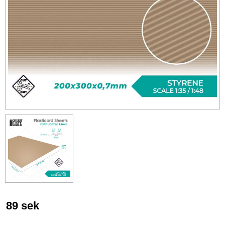
89
sek