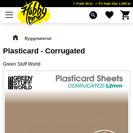
Frakt 59 kr
Fri frakt från 1.000 kr
Kundva
Favoriter
Meny
search
Byggmaterial
Plasticard - Corrugated
Green Stuff World