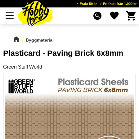
Frakt 59 kr
Fri frakt från 1.000 kr
Kundva
Favoriter
Meny
search
Byggmaterial
Plasticard - Paving Brick 6x8mm
Green Stuff World