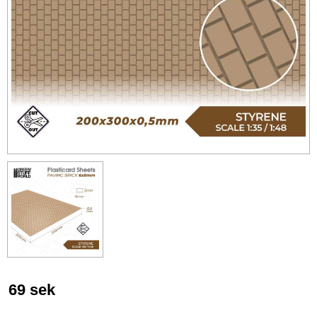
69
sek