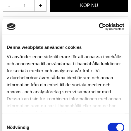
-
+
Lägg till i favoriter
Lagerstatus
1 st i lager
Artikelnr
GSW8435646524269
Denna webbplats använder cookies
Leveranstid
skickas från oss inom 0-1 vardagar
Vi använder enhetsidentifierare för att anpassa innehållet
och annonserna till användarna, tillhandahålla funktioner
för sociala medier och analysera vår trafik. Vi
Allmänt
vidarebefordrar även sådana identifierare och annan
information från din enhet till de sociala medier och
annons- och analysföretag som vi samarbetar med.
Dessa kan i sin tur kombinera informationen med annan
information som du har tillhandahållit eller som de har
samlat in när du har använt deras tjänster.
Embossed styrene plastic sheets can be used to create
roofing, flooring, siding, rock, stone, metal plates, and
S
Nödvändig
other architectural parts. The sheets are demanded by
a