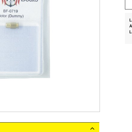
L
A
L