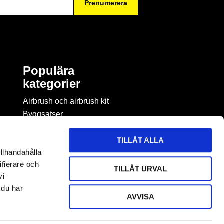
Prenumerera
Populära
kategorier
Airbrush och airbrush kit
Byggsatser
Böcker & tidningar om
modellbygge
TILLÅT ALLA
Byggmaterial
illhandahålla
Figurspel
ifierare och
TILLÅT URVAL
LEGO
vi
 du har
AVVISA