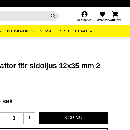
Kundvagn
Favoriter
Mitt konto
BILBANOR
PUSSEL
SPEL
LEGO
attor för sidoljus 12x35 mm 2
5
sek
-
+