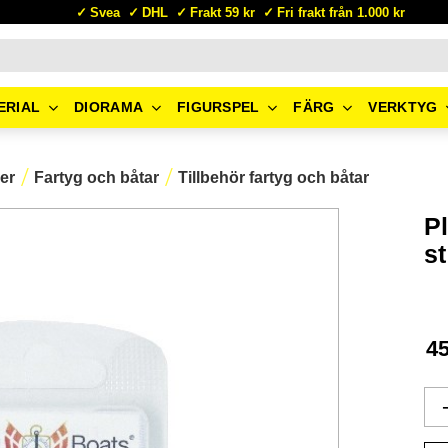
Svea
DHL
Frakt 59 kr
Fri frakt från 1.000 kr
ERIAL
DIORAMA
FIGURSPEL
FÄRG
VERKTYG
er
Fartyg och båtar
Tillbehör fartyg och båtar
Pl
st
4