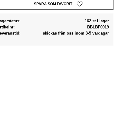
Lägg till i favoriter
agerstatus
162 st i lager
rtikelnr
BBLBF0019
everanstid
skickas från oss inom 3-5 vardagar