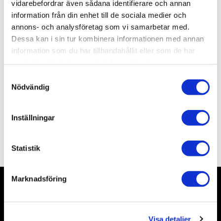
vidarebefordrar även sådana identifierare och annan
information från din enhet till de sociala medier och
Lagerstatus
Slutsåld
annons- och analysföretag som vi samarbetar med.
Artikelnr
HB86502
Dessa kan i sin tur kombinera informationen med annan
Leveranstid
ca 14 dagar efter beställning
information som du har tillhandahållit eller som de har
samlat in när du har använt deras tjänster.
S
Allmänt
Nödvändig
a
m
t
Inställningar
y
c
Omdömen
k
Statistik
e
s
Marknadsföring
v
a
Nyhetsbrev
l
Visa detaljer