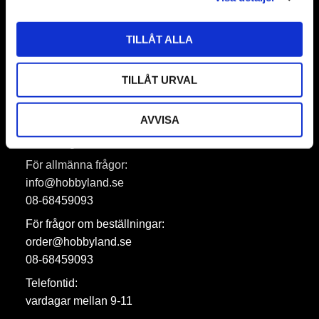
TILLÅT ALLA
Prenumerera
Dina personuppgifter behandlas i enlighet med vår
integritetspolicy
.
TILLÅT URVAL
AVVISA
Hobbyland AB
För allmänna frågor:
info@hobbyland.se
08-68459093
För frågor om beställningar:
order@hobbyland.se
08-68459093
Telefontid:
vardagar mellan 9-11