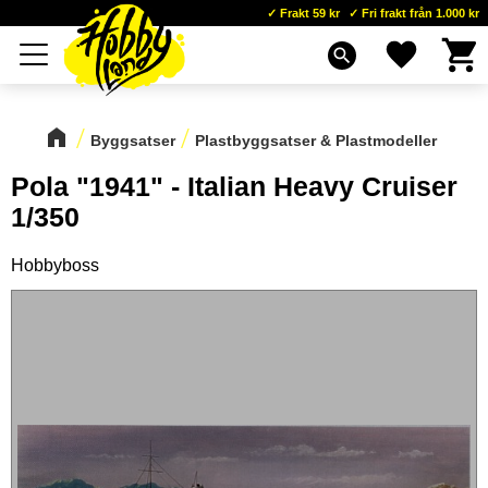
Frakt 59 kr
Fri frakt från 1.000 kr
Kundva
Favoriter
Meny
search
Byggsatser
Plastbyggsatser & Plastmodeller
Pola "1941" - Italian Heavy Cruiser
1/350
Hobbyboss