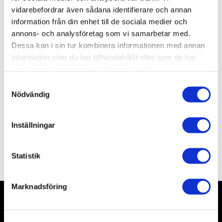
vidarebefordrar även sådana identifierare och annan
information från din enhet till de sociala medier och
Lagerstatus
Slutsåld
annons- och analysföretag som vi samarbetar med.
Artikelnr
TAK2127
Leveranstid
Okänd leveranstid
Dessa kan i sin tur kombinera informationen med annan
information som du har tillhandahållit eller som de har
samlat in när du har använt deras tjänster.
Allmänt
S
Nödvändig
a
m
t
Inställningar
y
c
Omdömen
k
Statistik
e
s
Marknadsföring
v
a
l
Nyhetsbrev