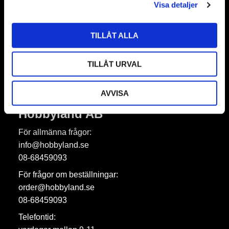
Visa detaljer
TILLÅT ALLA
Prenumerera
Dina personuppgifter behandlas i enlighet med vår
integritetspolicy
.
TILLÅT URVAL
AVVISA
Hobbyland AB
För allmänna frågor:
info@hobbyland.se
08-68459093
För frågor om beställningar:
order@hobbyland.se
08-68459093
Telefontid: