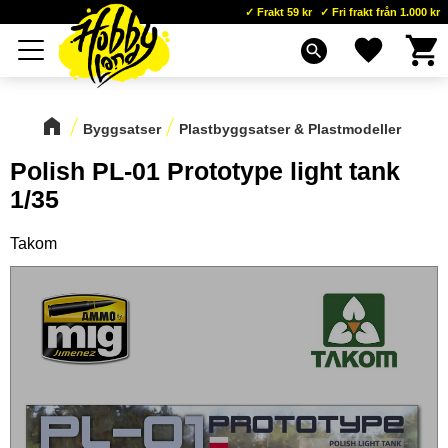
Frakt 59 kr
Fri frakt från 1.000 kr
Kundva
Favoriter
Meny
search
Byggsatser
Plastbyggsatser & Plastmodeller
Polish PL-01 Prototype light tank
1/35
Takom