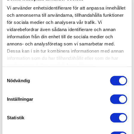
Vi använder enhetsidentifierare för att anpassa innehållet
Lagerstatus
Slutsåld
och annonserna till användarna, tillhandahålla funktioner
Artikelnr
TA87068
för sociala medier och analysera vår trafik. Vi
Leveranstid
skickas från oss inom 0-1 vardagar
vidarebefordrar även sådana identifierare och annan
information från din enhet till de sociala medier och
annons- och analysföretag som vi samarbetar med.
Allmänt
Dessa kan i sin tur kombinera informationen med annan
information som du har tillhandahållit eller som de har
Omdömen
samlat in när du har använt deras tjänster.
S
Produktens betyg
Baserat på 0 betyg.
Nödvändig
a
Du
m
t
Inställningar
y
c
k
Statistik
e
s
Bli den första att lämna ett omdöme.