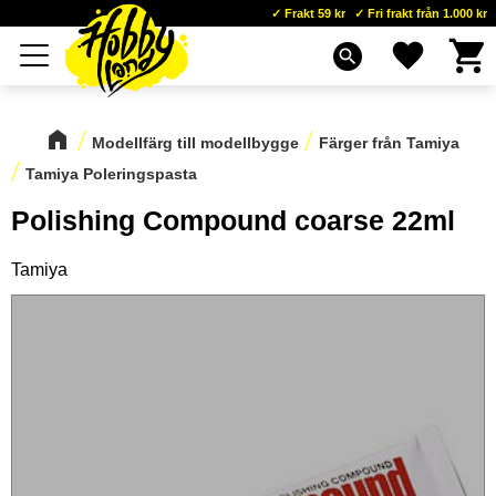
Frakt 59 kr
Fri frakt från 1.000 kr
Kundva
Favoriter
Meny
search
Modellfärg till modellbygge
Färger från Tamiya
Tamiya Poleringspasta
Polishing Compound coarse 22ml
Tamiya