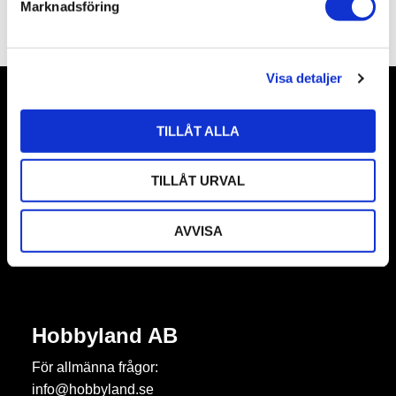
Marknadsföring
v
a
l
Visa detaljer
Nyhetsbrev
TILLÅT ALLA
TILLÅT URVAL
Prenumerera
AVVISA
Dina personuppgifter behandlas i enlighet med vår
integritetspolicy
.
Hobbyland AB
För allmänna frågor:
info@hobbyland.se