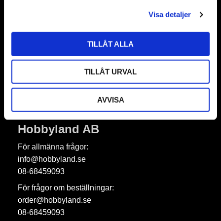
l
Nyhetsbrev
Visa detaljer
TILLÅT ALLA
Prenumerera
TILLÅT URVAL
Dina personuppgifter behandlas i enlighet med vår
integritetspolicy
.
AVVISA
Hobbyland AB
För allmänna frågor:
info@hobbyland.se
08-68459093
För frågor om beställningar:
order@hobbyland.se
08-68459093