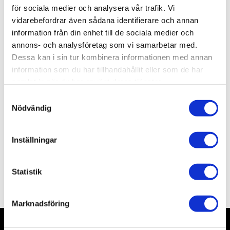
Artikelnr
AM801
för sociala medier och analysera vår trafik. Vi
Leveranstid
skickas från oss inom 0-1 vardagar
vidarebefordrar även sådana identifierare och annan
information från din enhet till de sociala medier och
annons- och analysföretag som vi samarbetar med.
Allmänt
Dessa kan i sin tur kombinera informationen med annan
information som du har tillhandahållit eller som de har
samlat in när du har använt deras tjänster.
Practical 4.5 V battery powered expanded polystyrene
S
cutter. 1 m. Handy and reliable, and safe, perfect for
Nödvändig
a
young modellers. resistance wire included. Arc length
m
20 cm. Cut opening 5 cm
t
Inställningar
y
c
k
Statistik
Omdömen
e
s
Marknadsföring
v
a