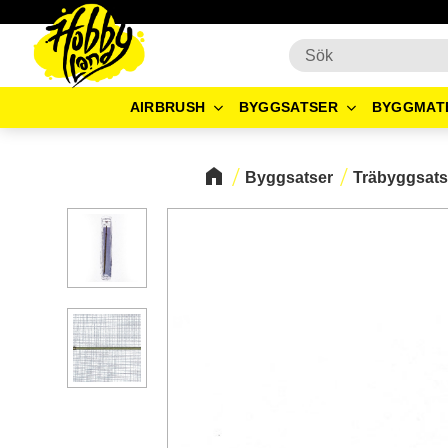
AIRBRUSH
BYGGSATSER
BYGGMAT
Byggsatser
Träbyggsats