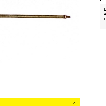
L
A
L