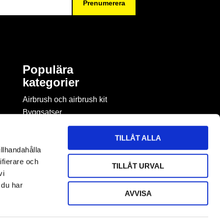
Prenumerera
Populära
kategorier
Airbrush och airbrush kit
Byggsatser
Böcker & tidningar om
modellbygge
TILLÅT ALLA
Byggmaterial
illhandahålla
Figurspel
ifierare och
TILLÅT URVAL
LEGO
vi
 du har
AVVISA