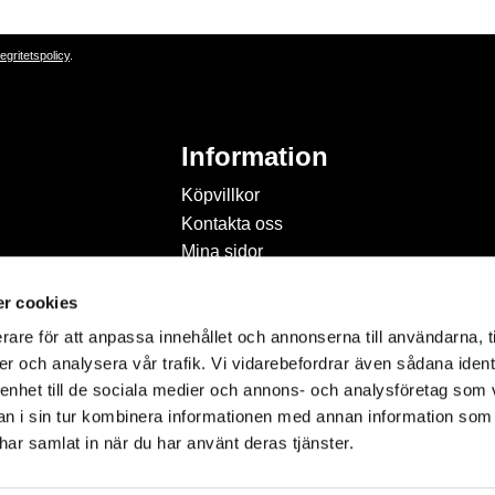
tegritetspolicy
.
Information
Köpvillkor
Kontakta oss
Mina sidor
Om Hobbyland
r cookies
Personuppgiftspolicy och
cookies
rare för att anpassa innehållet och annonserna till användarna, t
Inspiration & Passion
er och analysera vår trafik. Vi vidarebefordrar även sådana ident
 enhet till de sociala medier och annons- och analysföretag som 
 i sin tur kombinera informationen med annan information som
e har samlat in när du har använt deras tjänster.