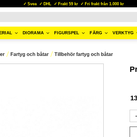
Svea
DHL
Frakt 59 kr
Fri frakt från 1.000 kr
ERIAL
DIORAMA
FIGURSPEL
FÄRG
VERKTYG
er
Fartyg och båtar
Tillbehör fartyg och båtar
P
1