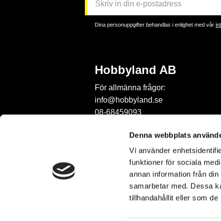
Dina personuppgifter behandlas i enlighet med vår
in
Hobbyland AB
För allmänna frågor:
info@hobbyland.se
08-68459093
För frågor om beställningar:
Denna webbplats använde
order@hobbyland.se
Vi använder enhetsidentifie
08-68459093
funktioner för sociala medi
Telefontid:
annan information från din
vardagar mellan 9-11
samarbetar med. Dessa kan
tillhandahållit eller som d