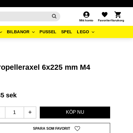
Kundvagn
Favoriter
Mitt konto
BILBANOR
PUSSEL
SPEL
LEGO
ropelleraxel 6x225 mm M4
35
sek
-
+
Lägg till i favoriter