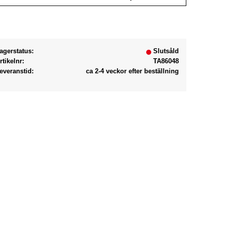
Lägg till i favoriter
agerstatus
Slutsåld
rtikelnr
TA86048
everanstid
ca 2-4 veckor efter beställning