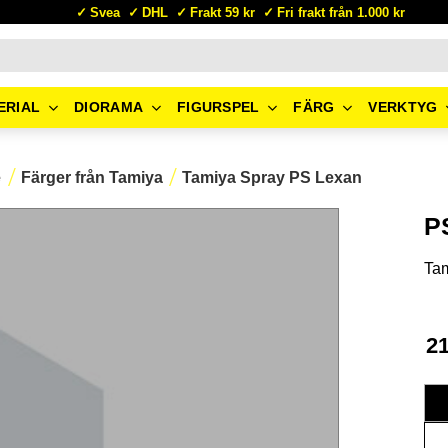
Svea
DHL
Frakt 59 kr
Fri frakt från 1.000 kr
ERIAL
DIORAMA
FIGURSPEL
FÄRG
VERKTYG
e
Färger från Tamiya
Tamiya Spray PS Lexan
P
Ta
2