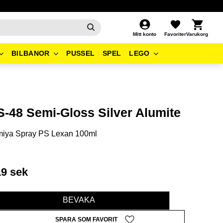
Kundvagn
Favoriter
Mitt konto
BILBANOR
PUSSEL
SPEL
LEGO
S-48 Semi-Gloss Silver Alumite
miya Spray PS Lexan 100ml
19
sek
BEVAKA