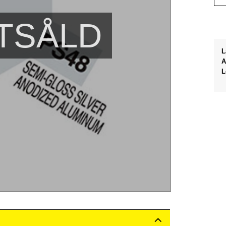
TSÅLD
L
A
L