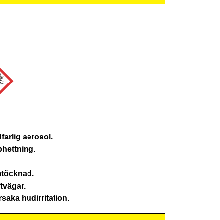
farlig aerosol.
phettning.
omtöcknad.
ftvägar.
saka hudirritation.