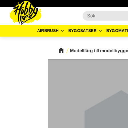
AIRBRUSH
BYGGSATSER
BYGGMAT
Modellfärg till modellbygg