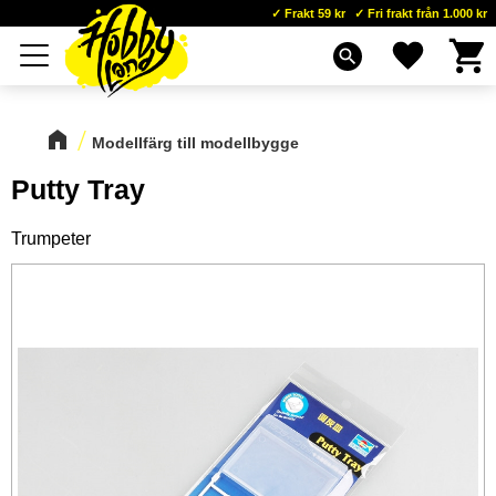
Frakt 59 kr
Fri frakt från 1.000 kr
Kundva
Favoriter
Meny
search
Modellfärg till modellbygge
Putty Tray
Trumpeter