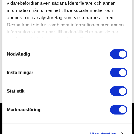
Artikelnr
TR09922
vidarebefordrar även sådana identifierare och annan
Leveranstid
skickas från oss inom 0-1 vardagar
information från din enhet till de sociala medier och
annons- och analysföretag som vi samarbetar med.
Dessa kan i sin tur kombinera informationen med annan
Allmänt
information som du har tillhandahållit eller som de har
samlat in när du har använt deras tjänster.
S
Nödvändig
a
m
t
Inställningar
y
c
Omdömen
k
Statistik
e
s
Marknadsföring
v
a
Nyhetsbrev
l
Visa detaljer