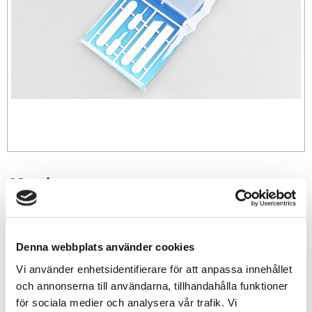
69
sek
-
+
Denna webbplats använder cookies
Vi använder enhetsidentifierare för att anpassa innehållet
Lägg till i favoriter
och annonserna till användarna, tillhandahålla funktioner
Lagerstatus
5 st i lager
för sociala medier och analysera vår trafik. Vi