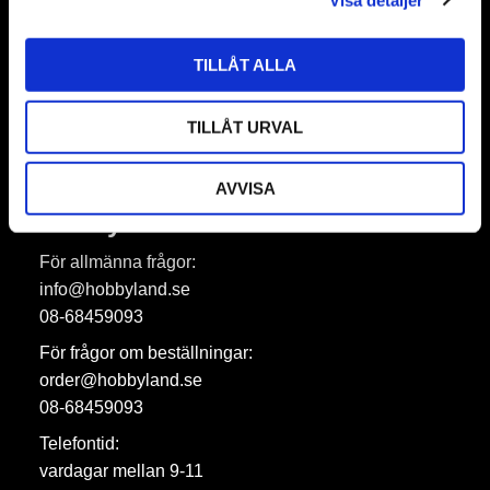
TILLÅT ALLA
Prenumerera
Dina personuppgifter behandlas i enlighet med vår
integritetspolicy
.
TILLÅT URVAL
AVVISA
Hobbyland AB
För allmänna frågor:
info@hobbyland.se
08-68459093
För frågor om beställningar:
order@hobbyland.se
08-68459093
Telefontid:
vardagar mellan 9-11