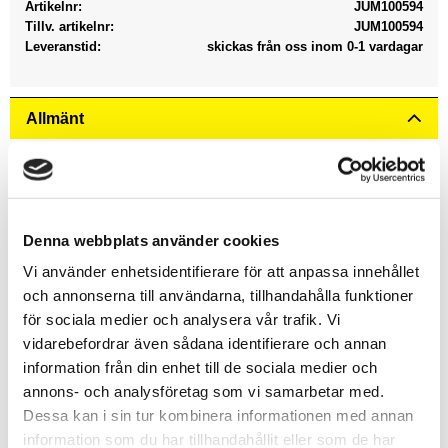
Artikelnr
JUM100594
Tillv. artikelnr
JUM100594
Leveranstid
skickas från oss inom 0-1 vardagar
Allmänt
Dyk ner i Wasgij Destiny 25 och upplev en klurighet
utöver det vanliga. Till skillnad från traditionella pussel
ska du inte lägga bilden som visas på kartongen. Istället
utmanas du att använda din fantasi för att pussla fram
Denna webbplats använder cookies
framtiden! Det innovativa konceptet ger din
Vi använder enhetsidentifierare för att anpassa innehållet
pusselsamling en helt ny twist.
och annonserna till användarna, tillhandahålla funktioner
för sociala medier och analysera vår trafik. Vi
Tänk dig hur en spelkväll med familjen har förändrats
vidarebefordrar även sådana identifierare och annan
genom åren. Med ny teknik ser dagens spelkvällar
information från din enhet till de sociala medier och
väldigt annorlunda ut jämfört med hur vi minns dem.
annons- och analysföretag som vi samarbetar med.
Wasgij Destiny 25 fångar denna förändring och bjuder
Dessa kan i sin tur kombinera informationen med annan
på en rolig och engagerande pusselupplevelse.
information som du har tillhandahållit eller som de har