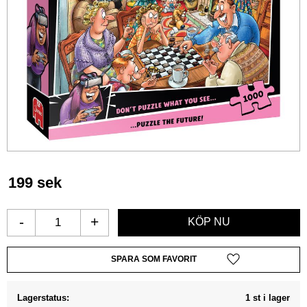
199
sek
-
+
Lägg till i favoriter
Lagerstatus
1 st i lager