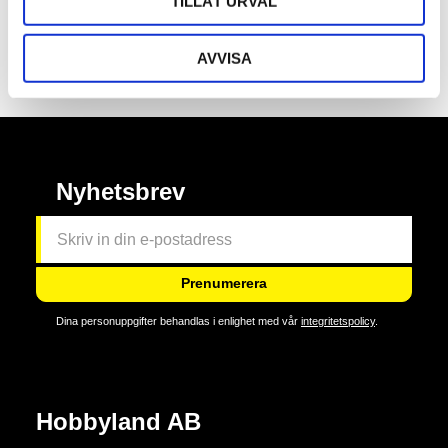
TILLÅT URVAL
och skoj!
Omdömen
AVVISA
Nyhetsbrev
Prenumerera
Dina personuppgifter behandlas i enlighet med vår
integritetspolicy
.
Hobbyland AB