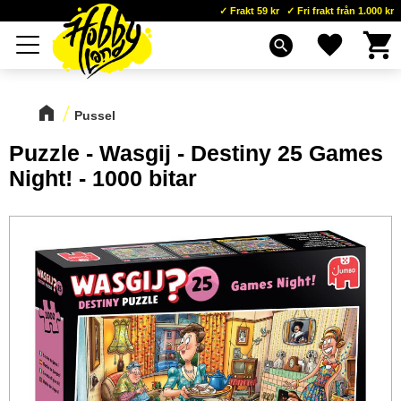
Frakt 59 kr
Fri frakt från 1.000 kr
Kundva
Favoriter
Meny
search
Pussel
Puzzle - Wasgij - Destiny 25 Games
Night! - 1000 bitar