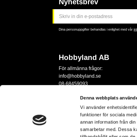
Nyhetsbrev
Dina personuppgifter behandlas i enlighet med vår
in
Hobbyland AB
För allmänna frågor:
info@hobbyland.se
08-68459093
För frågor om beställningar:
Denna webbplats använde
order@hobbyland.se
Vi använder enhetsidentifie
08-68459093
funktioner för sociala medi
Telefontid:
annan information från din
vardagar mellan 9-11
samarbetar med. Dessa kan
tillhandahållit eller som d