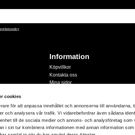
tegritetspolicy
.
Information
Köpvillkor
Kontakta oss
Mina sidor
Om Hobbyland
r cookies
Personuppgiftspolicy och
cookies
rare för att anpassa innehållet och annonserna till användarna, t
Inspiration & Passion
er och analysera vår trafik. Vi vidarebefordrar även sådana ident
 enhet till de sociala medier och annons- och analysföretag som 
 i sin tur kombinera informationen med annan information som
e har samlat in när du har använt deras tjänster.