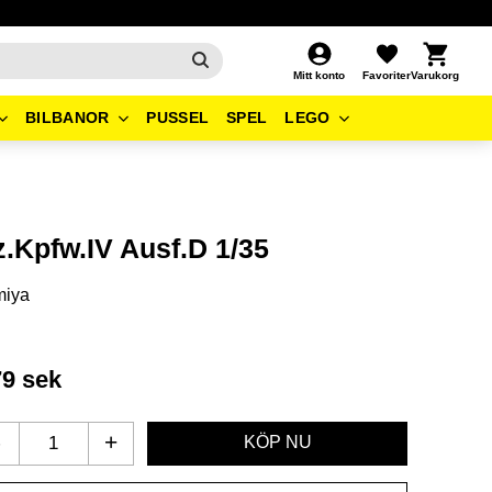
Kundvagn
Favoriter
Mitt konto
BILBANOR
PUSSEL
SPEL
LEGO
z.Kpfw.IV Ausf.D 1/35
miya
79
sek
-
+