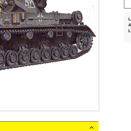
L
A
L