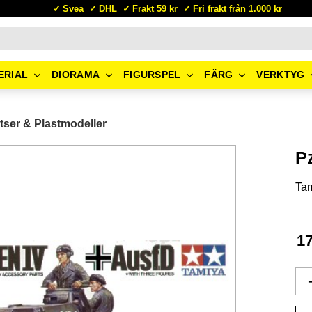
Svea
DHL
Frakt 59 kr
Fri frakt från 1.000 kr
ERIAL
DIORAMA
FIGURSPEL
FÄRG
VERKTYG
tser & Plastmodeller
P
Ta
1