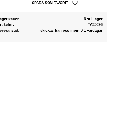
Lägg till i favoriter
agerstatus
6 st i lager
rtikelnr
TA35096
everanstid
skickas från oss inom 0-1 vardagar