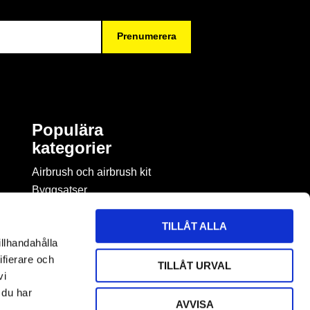
Prenumerera
Populära
kategorier
Airbrush och airbrush kit
Byggsatser
Böcker & tidningar om
modellbygge
TILLÅT ALLA
Byggmaterial
illhandahålla
Figurspel
ifierare och
TILLÅT URVAL
LEGO
vi
 du har
AVVISA