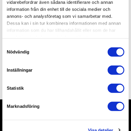
Artikelnr
SC030
vidarebefordrar även sådana identifierare och annan
Leveranstid
skickas från oss inom 0-1 vardagar
information från din enhet till de sociala medier och
annons- och analysföretag som vi samarbetar med.
Dessa kan i sin tur kombinera informationen med annan
Allmänt
information som du har tillhandahållit eller som de har
samlat in när du har använt deras tjänster.
Acrylfärg från Scale 75, innehåller 17 ml.
S
Nödvändig
Burken kommer förseglad och behöver öppnas före
a
användning. Vi rekommenderar att använda ett häftstift
m
eller en grövre nål för att sticka hål.
t
Inställningar
y
c
Omdömen
k
Statistik
e
s
Marknadsföring
v
a
Nyhetsbrev
l
Visa detaljer