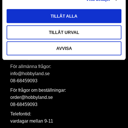
TILLÅT ALLA
Prenumerera
Dina personuppgifter behandlas i enlighet med vår
integritetspolicy
.
TILLÅT URVAL
AVVISA
Hobbyland AB
För allmänna frågor:
info@hobbyland.se
08-68459093
För frågor om beställningar:
order@hobbyland.se
08-68459093
Telefontid:
vardagar mellan 9-11