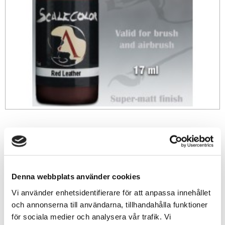
49
sek
-
+
Denna webbplats använder cookies
Vi använder enhetsidentifierare för att anpassa innehållet
Lägg till i favoriter
och annonserna till användarna, tillhandahålla funktioner
för sociala medier och analysera vår trafik. Vi
Lagerstatus
8 st i lager