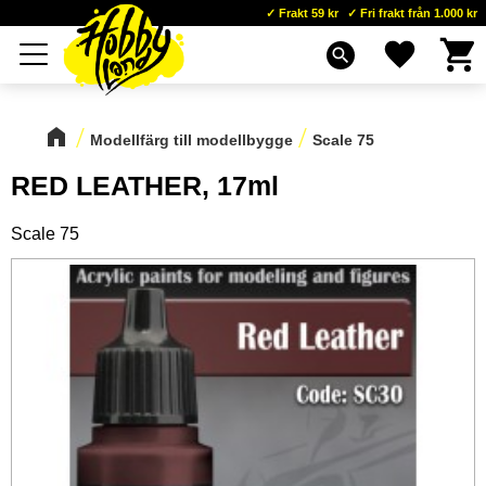
Frakt 59 kr
Fri frakt från 1.000 kr
Kundva
Favoriter
Meny
search
Modellfärg till modellbygge
Scale 75
RED LEATHER, 17ml
Scale 75