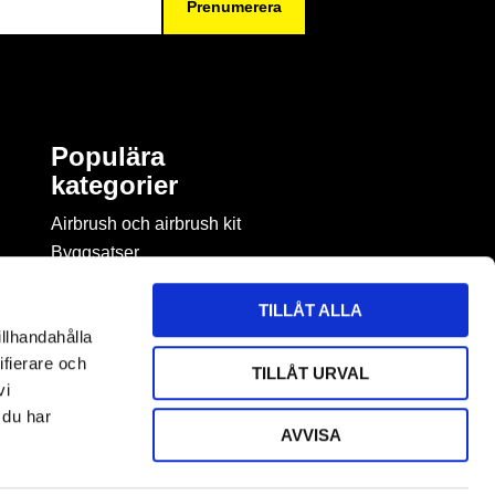
Prenumerera
Populära
kategorier
Airbrush och airbrush kit
Byggsatser
Böcker & tidningar om
modellbygge
TILLÅT ALLA
Byggmaterial
illhandahålla
Figurspel
ifierare och
TILLÅT URVAL
LEGO
vi
 du har
AVVISA