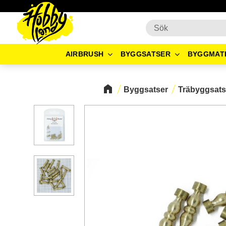
AIRBRUSH
BYGGSATSER
BYGGMAT
Byggsatser
Träbyggsats