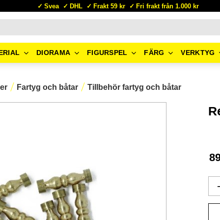
Svea
DHL
Frakt 59 kr
Fri frakt från 1.000 kr
ERIAL
DIORAMA
FIGURSPEL
FÄRG
VERKTYG
er
Fartyg och båtar
Tillbehör fartyg och båtar
R
8