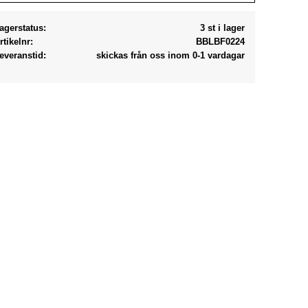
agerstatus
3 st i lager
rtikelnr
BBLBF0224
everanstid
skickas från oss inom 0-1 vardagar