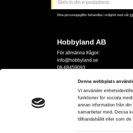
Dina personuppgifter behandlas i enlighet med vår
in
Hobbyland AB
För allmänna frågor:
info@hobbyland.se
08-68459093
För frågor om beställningar:
Denna webbplats använde
order@hobbyland.se
Vi använder enhetsidentifie
08-68459093
funktioner för sociala medi
Telefontid:
annan information från din
vardagar mellan 9-11
samarbetar med. Dessa kan
tillhandahållit eller som d