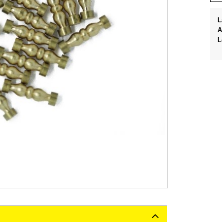
L
A
L