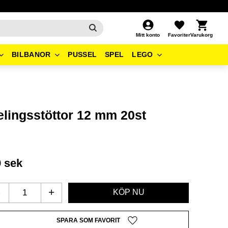
Kundvagn
Favoriter
Mitt konto
BILBANOR
PUSSEL
SPEL
LEGO
elingsstöttor 12 mm 20st
9
sek
-
+
Lägg till i favoriter