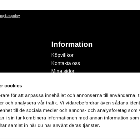
tegritetspolicy
.
Information
Köpvillkor
Kontakta oss
Mina sidor
Om Hobbyland
r cookies
Personuppgiftspolicy och
cookies
rare för att anpassa innehållet och annonserna till användarna, t
Inspiration & Passion
er och analysera vår trafik. Vi vidarebefordrar även sådana ident
 enhet till de sociala medier och annons- och analysföretag som 
 i sin tur kombinera informationen med annan information som
e har samlat in när du har använt deras tjänster.