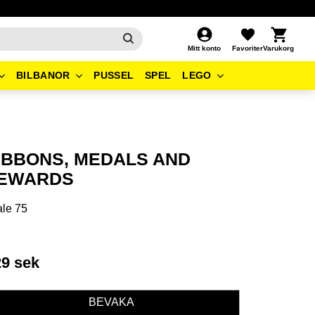
Kundvagn
Favoriter
Mitt konto
BILBANOR
PUSSEL
SPEL
LEGO
IBBONS, MEDALS AND
EWARDS
le 75
29
sek
BEVAKA