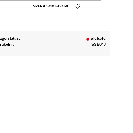
Lägg till i favoriter
agerstatus
Slutsåld
rtikelnr
SSE043