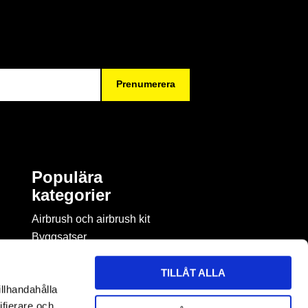
Prenumerera
Populära
kategorier
Airbrush och airbrush kit
Byggsatser
Böcker & tidningar om
modellbygge
TILLÅT ALLA
Byggmaterial
illhandahålla
Figurspel
ifierare och