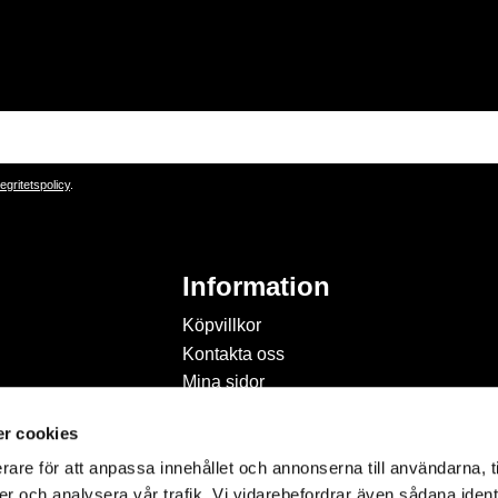
tegritetspolicy
.
Information
Köpvillkor
Kontakta oss
Mina sidor
Om Hobbyland
r cookies
Personuppgiftspolicy och
cookies
rare för att anpassa innehållet och annonserna till användarna, t
Inspiration & Passion
er och analysera vår trafik. Vi vidarebefordrar även sådana ident