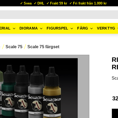
Svea
DHL
Frakt 59 kr
Fri frakt från 1.000 kr
ERIAL
DIORAMA
FIGURSPEL
FÄRG
VERKTYG
e
Scale 75
Scale 75 färgset
R
R
Sca
3