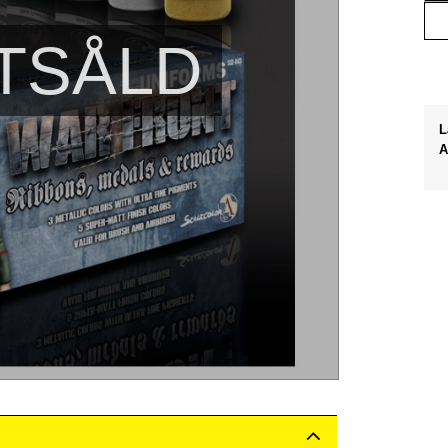
TSÅLD
L
A