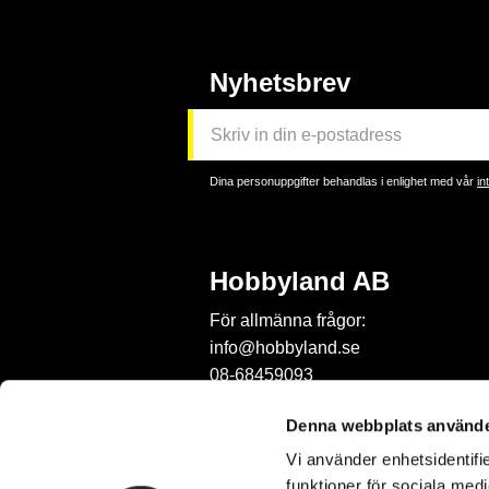
Nyhetsbrev
Dina personuppgifter behandlas i enlighet med vår
in
Hobbyland AB
För allmänna frågor:
info@hobbyland.se
08-68459093
För frågor om beställningar:
Denna webbplats använde
order@hobbyland.se
Vi använder enhetsidentifie
08-68459093
funktioner för sociala medi