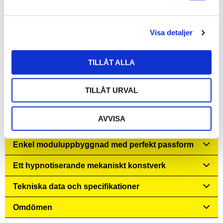
a
l
Visa detaljer
TILLÅT ALLA
TILLÅT URVAL
AVVISA
Eviga loopar, kristallhissar och ljudstyrt neonljus
Enkel moduluppbyggnad med perfekt passform
Ett hypnotiserande mekaniskt konstverk
Tekniska data och specifikationer
Omdömen