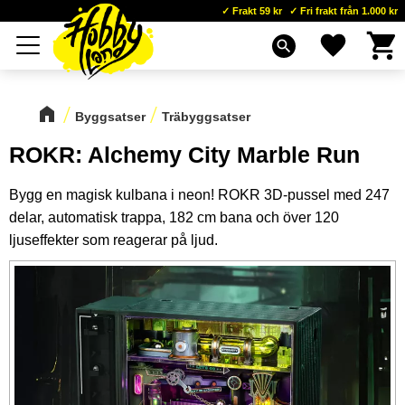
Frakt 59 kr
Fri frakt från 1.000 kr
Kundva
Favoriter
Meny
search
Byggsatser
Träbyggsatser
ROKR: Alchemy City Marble Run
Bygg en magisk kulbana i neon! ROKR 3D-pussel med 247
delar, automatisk trappa, 182 cm bana och över 120
ljuseffekter som reagerar på ljud.