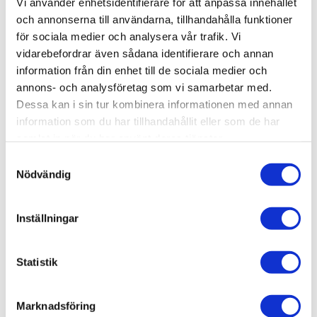
Vi använder enhetsidentifierare för att anpassa innehållet
Lagerstatus
3 st i lager
och annonserna till användarna, tillhandahålla funktioner
Artikelnr
MR04S
för sociala medier och analysera vår trafik. Vi
Tillv. artikelnr
MR04S
vidarebefordrar även sådana identifierare och annan
Leveranstid
skickas från oss inom 0-1 vardagar
information från din enhet till de sociala medier och
annons- och analysföretag som vi samarbetar med.
Dessa kan i sin tur kombinera informationen med annan
Allmänt
information som du har tillhandahållit eller som de har
samlat in när du har använt deras tjänster.
Där vetenskap möter magi startar jakten på den eviga
rörelsen!
ROKR Alchemy City Marble Run
S
Nödvändig
Mechanical 3D Puzzle MR04S
är en spektakulär och
a
futuristisk kulbana från ROKR:s "Parallel World"-serie.
m
Med sina lysande transparenta kanaler, rörliga mekanik
t
Inställningar
y
och ljuseffekter som reagerar på ljud, är detta den
c
ultimata byggsatsen för alla som älskar teknik, sci-fi och
k
Statistik
fascinerande rörelsemönster.
e
s
Marknadsföring
v