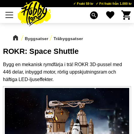
Frakt 59 kr
Fri frakt från 1.000 kr
Kundva
Favoriter
Meny
search
Byggsatser
Träbyggsatser
ROKR: Space Shuttle
Bygg en mekanisk rymdfärja i trä! ROKR 3D-pussel med
446 delar, inbyggd motor, rörlig uppskjutningsram och
häftiga LED-ljuseffekter.