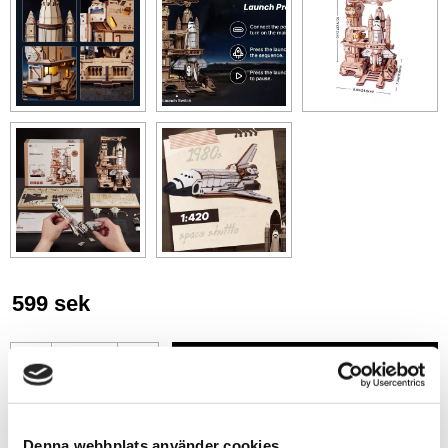
599
sek
-
+
Lägg till i favoriter
Denna webbplats använder cookies