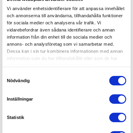
Lagerstatus
7 st i lager
Vi använder enhetsidentifierare för att anpassa innehållet
Artikelnr
LKA02
och annonserna till användarna, tillhandahålla funktioner
Tillv. artikelnr
LKA02
för sociala medier och analysera vår trafik. Vi
Leveranstid
skickas från oss inom 0-1 vardagar
vidarebefordrar även sådana identifierare och annan
information från din enhet till de sociala medier och
annons- och analysföretag som vi samarbetar med.
Allmänt
Dessa kan i sin tur kombinera informationen med annan
information som du har tillhandahållit eller som de har
Ta kommando över ditt eget rymdprogram och förbered
samlat in när du har använt deras tjänster.
för liftoff!
ROKR Space Shuttle 3D Wooden Puzzle
LKA02
är ett spektakulärt och avancerat mekaniskt 3D-
S
Nödvändig
träpussel som återskapar den ikoniska rymdfärjan på en
a
rörlig uppskjutningsram. Utrustad med en fristående
m
motor och stämningsfulla LED-ljus är detta den ultimata
t
Inställningar
y
byggsatsen för alla som fascineras av rymden, teknik
c
och storslagen mekanik.
k
Statistik
e
s