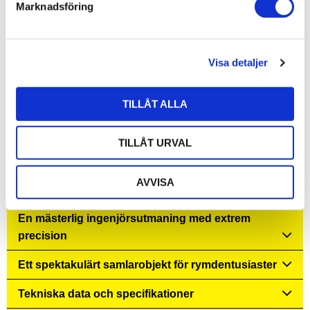
Marknadsföring
v
a
l
Visa detaljer
TILLÅT ALLA
TILLÅT URVAL
Mekanisk uppskjutningssekvens med motor och
AVVISA
LED
En mästerlig ingenjörsutmaning med extrem
precision
Ett spektakulärt samlarobjekt för rymdentusiaster
Tekniska data och specifikationer