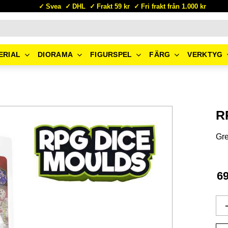
Svea
DHL
Frakt 59 kr
Fri frakt från 1.000 kr
ERIAL
DIORAMA
FIGURSPEL
FÄRG
VERKTYG
R
Gre
6