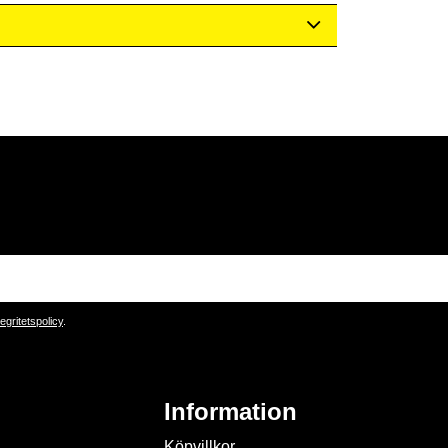
tegritetspolicy
.
Information
Köpvillkor