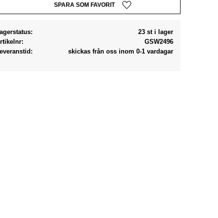
Lägg till i favoriter
agerstatus
23 st i lager
rtikelnr
GSW2496
everanstid
skickas från oss inom 0-1 vardagar