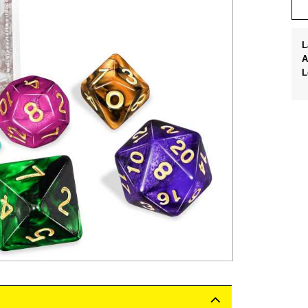
L
A
L