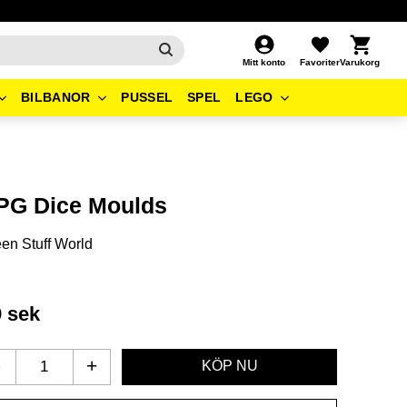
Kundvagn
Favoriter
Mitt konto
BILBANOR
PUSSEL
SPEL
LEGO
PG Dice Moulds
en Stuff World
9
sek
-
+