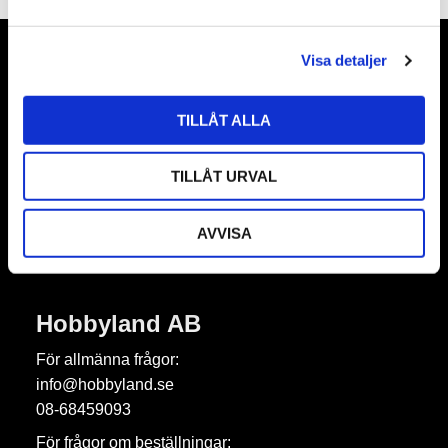
a
l
Visa detaljer
Nyhetsbrev
TILLÅT ALLA
TILLÅT URVAL
Prenumerera
Dina personuppgifter behandlas i enlighet med vår
integritetspolicy
.
AVVISA
Hobbyland AB
För allmänna frågor:
info@hobbyland.se
08-68459093
För frågor om beställningar: