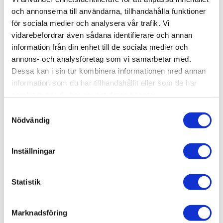
och annonserna till användarna, tillhandahålla funktioner
BEVAKA
för sociala medier och analysera vår trafik. Vi
vidarebefordrar även sådana identifierare och annan
information från din enhet till de sociala medier och
Lägg till i favoriter
annons- och analysföretag som vi samarbetar med.
Dessa kan i sin tur kombinera informationen med annan
information som du har tillhandahållit eller som de har
samlat in när du har använt deras tjänster.
Lagerstatus
Slutsåld
Artikelnr
TAK5003
S
Leveranstid
Okänd leveranstid
Nödvändig
a
m
t
Inställningar
Allmänt
y
c
k
Statistik
e
Omdömen
s
Marknadsföring
v