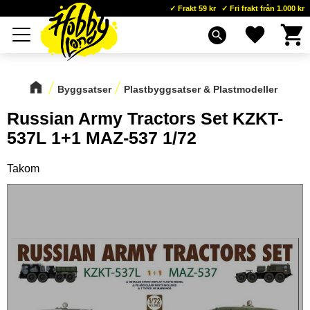
Frakt 59 kr
Fri frakt från 1.000 kr
Kundva
Favoriter
Meny
search
Byggsatser
Plastbyggsatser & Plastmodeller
Russian Army Tractors Set KZKT-
537L 1+1 MAZ-537 1/72
Takom