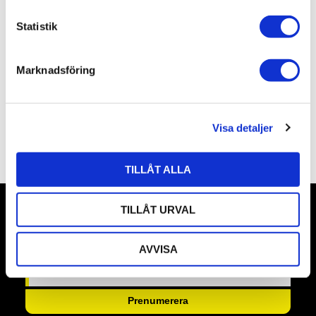
c
Egenskaper
k
Statistik
e
Användning
s
Marknadsföring
v
Säkerhet
a
l
Förpackning
Visa detaljer
Omdömen
TILLÅT ALLA
TILLÅT URVAL
Nyhetsbrev
AVVISA
Prenumerera