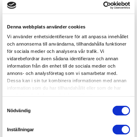
-
+
Denna webbplats använder cookies
Lägg till i favoriter
Vi använder enhetsidentifierare för att anpassa innehållet
och annonserna till användarna, tillhandahålla funktioner
Lagerstatus
9 st i lager
för sociala medier och analysera vår trafik. Vi
Artikelnr
VAL73821
vidarebefordrar även sådana identifierare och annan
Leveranstid
skickas från oss inom 0-1 vardagar
information från din enhet till de sociala medier och
annons- och analysföretag som vi samarbetar med.
Dessa kan i sin tur kombinera informationen med annan
Allmänt
information som du har tillhandahållit eller som de har
samlat in när du har använt deras tjänster.
Vallejo Weathering FX: Rust Texture (40 ml)
är
utformad för modellbyggare som vill återskapa
S
autentiska rosteffekter på fordon, vagnar och metalliska
Nödvändig
a
ytor i dioramor.
m
t
Inställningar
y
Om produkten