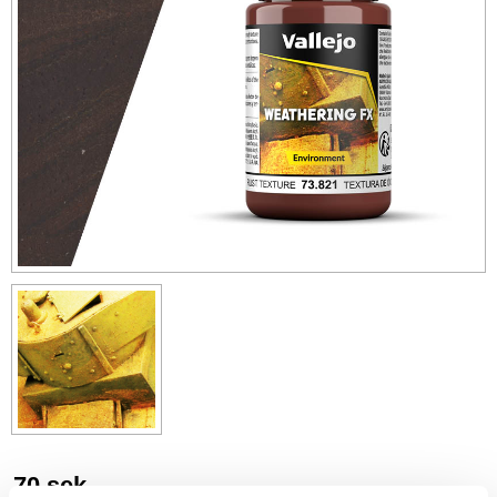
70
sek