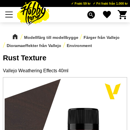
Frakt 59 kr
Fri frakt från 1.000 kr
Kundva
Favoriter
Meny
search
Modellfärg till modellbygge
Färger från Vallejo
Dioramaeffekter från Vallejo
Environment
Rust Texture
Vallejo Weathering Effects 40ml