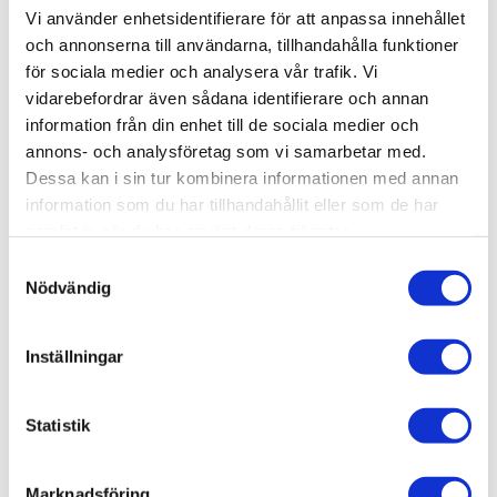
Lagerstatus
3 st i lager
Vi använder enhetsidentifierare för att anpassa innehållet
Artikelnr
AMIG7501
och annonserna till användarna, tillhandahålla funktioner
Leveranstid
skickas från oss inom 0-1 vardagar
för sociala medier och analysera vår trafik. Vi
vidarebefordrar även sådana identifierare och annan
information från din enhet till de sociala medier och
Allmänt
annons- och analysföretag som vi samarbetar med.
Dessa kan i sin tur kombinera informationen med annan
information som du har tillhandahållit eller som de har
samlat in när du har använt deras tjänster.
S
This set includes:
Nödvändig
a
m
A.MIG-3510 Rust
t
Inställningar
A.MIG-3511 Red Primer
y
A.MIG-3512 Dark Brown
c
k
Statistik
e
s
Omdömen
Marknadsföring