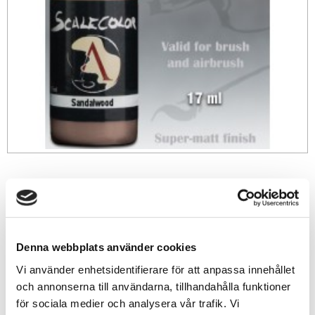
49
sek
-
+
Denna webbplats använder cookies
Vi använder enhetsidentifierare för att anpassa innehållet
Lägg till i favoriter
och annonserna till användarna, tillhandahålla funktioner
för sociala medier och analysera vår trafik. Vi
Lagerstatus
12 st i lager