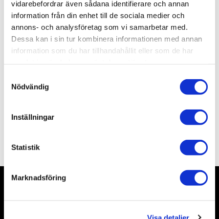
Artikelnr
SC026
vidarebefordrar även sådana identifierare och annan
Leveranstid
skickas från oss inom 0-1 vardagar
information från din enhet till de sociala medier och
annons- och analysföretag som vi samarbetar med.
Dessa kan i sin tur kombinera informationen med annan
Allmänt
information som du har tillhandahållit eller som de har
samlat in när du har använt deras tjänster.
Acrylfärg från Scale 75, innehåller 17 ml.
S
Nödvändig
Burken kommer förseglad och behöver öppnas före
a
användning. Vi rekommenderar att använda ett häftstift
m
eller en grövre nål för att sticka hål.
t
Inställningar
y
c
Omdömen
k
Statistik
e
s
Marknadsföring
v
a
Nyhetsbrev
l
Visa detaljer