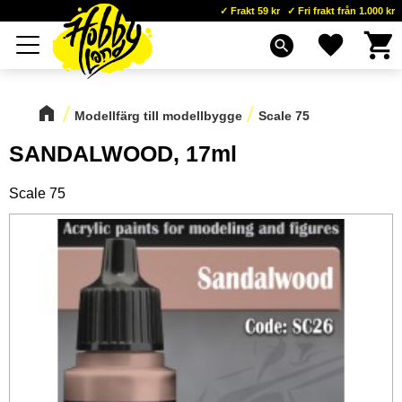
Frakt 59 kr
Fri frakt från 1.000 kr
Kundva
Favoriter
Meny
search
Modellfärg till modellbygge
Scale 75
SANDALWOOD, 17ml
Scale 75