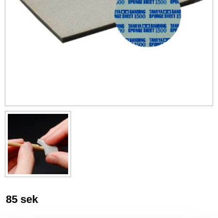
85
sek