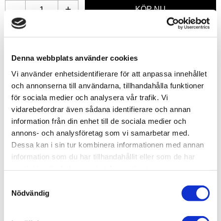
-
+
Lägg till i favoriter
Denna webbplats använder cookies
Lagerstatus
5 st i lager
Vi använder enhetsidentifierare för att anpassa innehållet
Artikelnr
TA87150
Leveranstid
skickas från oss inom 0-1 vardagar
och annonserna till användarna, tillhandahålla funktioner
för sociala medier och analysera vår trafik. Vi
vidarebefordrar även sådana identifierare och annan
Allmänt
information från din enhet till de sociala medier och
annons- och analysföretag som vi samarbetar med.
Dessa kan i sin tur kombinera informationen med annan
information som du har tillhandahållit eller som de har
samlat in när du har använt deras tjänster.
S
★This sanding paper features aluminum oxide particles
Nödvändig
a
and is backed on 5mm-thick sponge. ★The sponge
m
gives this product excellent flexibility, and makes it
t