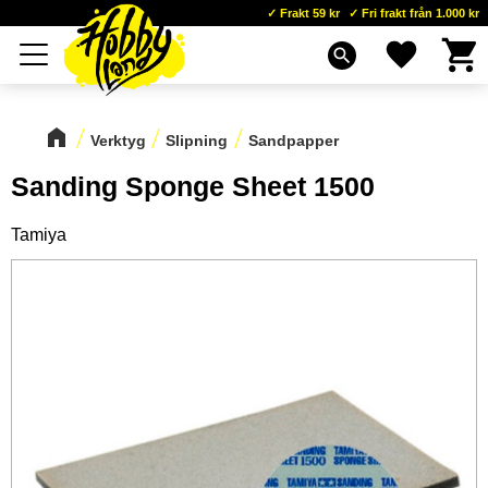
Frakt 59 kr
Fri frakt från 1.000 kr
Kundva
Favoriter
Meny
search
Verktyg
Slipning
Sandpapper
Sanding Sponge Sheet 1500
Tamiya