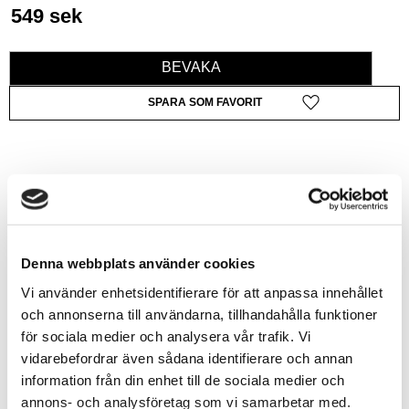
549
sek
BEVAKA
Lägg till i favoriter
Lagerstatus
Slutsåld
Artikelnr
ICM35113
Denna webbplats använder cookies
Allmänt
Vi använder enhetsidentifierare för att anpassa innehållet
och annonserna till användarna, tillhandahålla funktioner
för sociala medier och analysera vår trafik. Vi
vidarebefordrar även sådana identifierare och annan
information från din enhet till de sociala medier och
annons- och analysföretag som vi samarbetar med.
The Sd.Kfz.251 semi-tracked armoured personnel