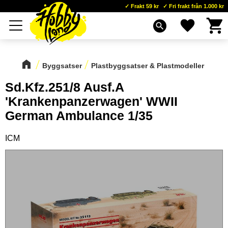
Frakt 59 kr
Fri frakt från 1.000 kr
Kundva
Favoriter
Meny
search
Byggsatser
Plastbyggsatser & Plastmodeller
Sd.Kfz.251/8 Ausf.A
'Krankenpanzerwagen' WWII
German Ambulance 1/35
ICM