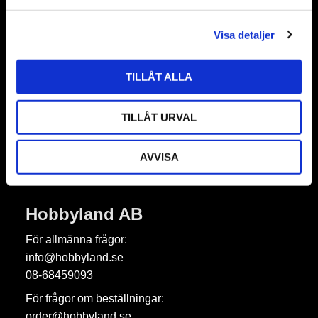
a
l
Visa detaljer
Nyhetsbrev
TILLÅT ALLA
Prenumerera
TILLÅT URVAL
Dina personuppgifter behandlas i enlighet med vår
integritetspolicy
.
AVVISA
Hobbyland AB
För allmänna frågor:
info@hobbyland.se
08-68459093
För frågor om beställningar:
order@hobbyland.se