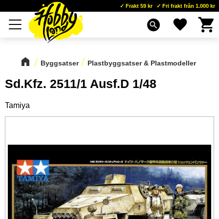
Frakt 59 kr
Fri frakt från 1.000 kr
Kundva
Favoriter
Meny
search
Byggsatser
Plastbyggsatser & Plastmodeller
Sd.Kfz. 2511/1 Ausf.D 1/48
Tamiya