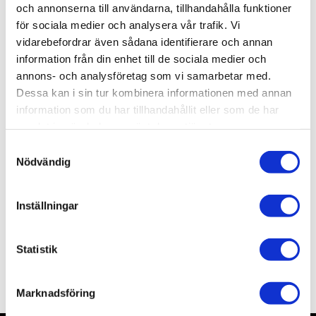
och annonserna till användarna, tillhandahålla funktioner
-
+
för sociala medier och analysera vår trafik. Vi
vidarebefordrar även sådana identifierare och annan
information från din enhet till de sociala medier och
Lägg till i favoriter
annons- och analysföretag som vi samarbetar med.
Lagerstatus
19 st i lager
Dessa kan i sin tur kombinera informationen med annan
Artikelnr
TA32564
information som du har tillhandahållit eller som de har
Leveranstid
skickas från oss inom 3-5 vardagar
samlat in när du har använt deras tjänster.
S
Nödvändig
a
Allmänt
m
t
Inställningar
y
c
k
Statistik
e
Omdömen
s
Marknadsföring
v