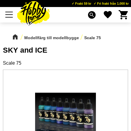
Frakt 59 kr
Fri frakt från 1.000 kr
Kundva
Favoriter
Meny
search
Modellfärg till modellbygge
Scale 75
SKY and ICE
Scale 75