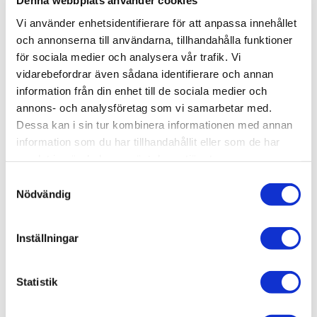
Denna webbplats använder cookies
Artikelnr
SSE007
Leveranstid
skickas från oss inom 0-1 vardagar
Vi använder enhetsidentifierare för att anpassa innehållet
och annonserna till användarna, tillhandahålla funktioner
för sociala medier och analysera vår trafik. Vi
Allmänt
vidarebefordrar även sådana identifierare och annan
Varje färg kommer förseglad och behöver öppnas före
information från din enhet till de sociala medier och
annons- och analysföretag som vi samarbetar med.
användning. Vi rekommenderar att använda ett häftstift eller
Dessa kan i sin tur kombinera informationen med annan
en grövre nål för att sticka hål.
information som du har tillhandahållit eller som de har
Omdömen
samlat in när du har använt deras tjänster.
S
Produktens betyg
Baserat på 0 betyg.
Nödvändig
a
m
Du
t
Inställningar
y
c
k
Statistik
e
s