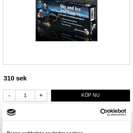
310
sek
-
+
Lägg till i favoriter
Lagerstatus
1 st i lager