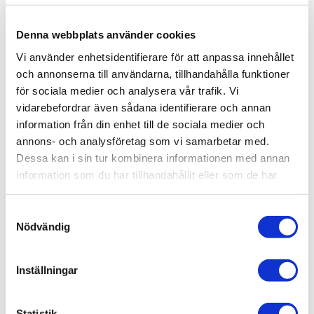
-
+
Denna webbplats använder cookies
Vi använder enhetsidentifierare för att anpassa innehållet
och annonserna till användarna, tillhandahålla funktioner
Lägg till i favoriter
för sociala medier och analysera vår trafik. Vi
vidarebefordrar även sådana identifierare och annan
Lagerstatus
8 st i lager
information från din enhet till de sociala medier och
Artikelnr
NCB1005
Leveranstid
skickas från oss inom 3-5 vardagar
annons- och analysföretag som vi samarbetar med.
Dessa kan i sin tur kombinera informationen med annan
information som du har tillhandahållit eller som de har
Allmänt
samlat in när du har använt deras tjänster.
S
Omdömen
Nödvändig
a
m
Produktens betyg
Baserat på 0 betyg.
t
Inställningar
y
Du
c
k
Statistik