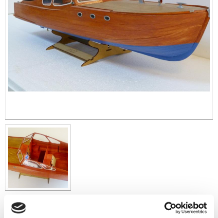
2 749
sek