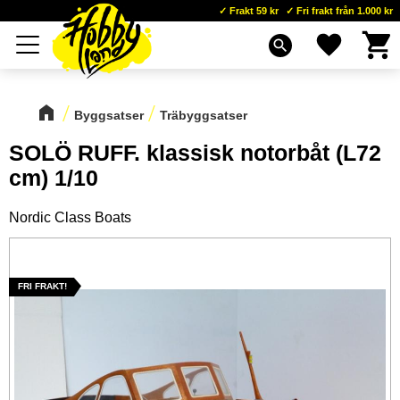
Frakt 59 kr
Fri frakt från 1.000 kr
Kundva
Favoriter
Meny
search
Byggsatser
Träbyggsatser
SOLÖ RUFF. klassisk notorbåt (L72
cm) 1/10
Nordic Class Boats
FRI FRAKT!