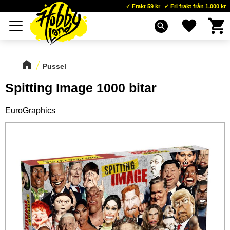
Frakt 59 kr
Fri frakt från 1.000 kr
Kundva
Favoriter
Meny
search
Pussel
Spitting Image 1000 bitar
EuroGraphics