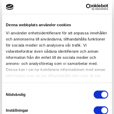
Artikelnr
WIN4332
Leveranstid
skickas från oss inom 0-1 vardagar
Allmänt
Denna webbplats använder cookies
Vi använder enhetsidentifierare för att anpassa innehållet
Spitting Image, den kompromisslösa satiriska TV-
och annonserna till användarna, tillhandahålla funktioner
puppetshowen är tillbaka på våra skärmar för att ge oss
för sociala medier och analysera vår trafik. Vi
en ny titt på livet hos de rika, de berömda och de ökänt
vidarebefordrar även sådana identifierare och annan
bristfälliga.
information från din enhet till de sociala medier och
Med nästan hundra nya karaktärer, från klumpige Boris
annons- och analysföretag som vi samarbetar med.
till väderflickan Greta Thunberg, och med ett team av de
Dessa kan i sin tur kombinera informationen med annan
finaste satiriska författarna och röstskådespelarna
information som du har tillhandahållit eller som de har
samlat in när du har använt deras tjänster.
bakom dem, kommer denna nya generation
förhoppningsvis att få dig att skratta så att du spricker
S
Nödvändig
och klia dig i huvudet över hur vissa av dessa personer
a
kom att styra världen.
m
t
Njut av att sätta ihop denna 1000-bitars montage, med
Inställningar
y