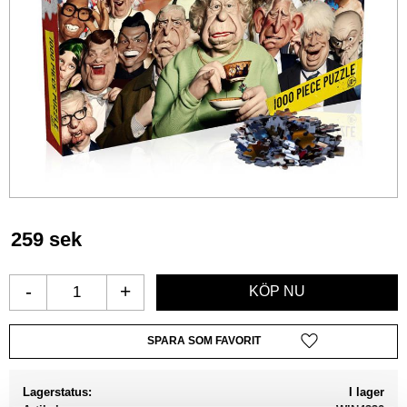
259
sek
-
+
Lägg till i favoriter
Lagerstatus
I lager