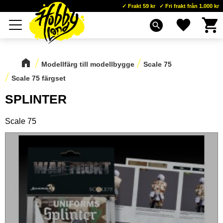
Frakt 59 kr
Fri frakt från 1.000 kr
Kundva
Favoriter
Meny
search
Modellfärg till modellbygge
Scale 75
Scale 75 färgset
SPLINTER
Scale 75