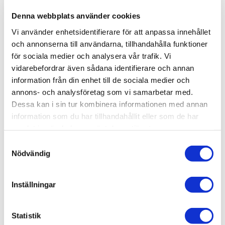
Det perfekta verktyget för både nybörjare och
Denna webbplats använder cookies
entusiaster inom airbrushing!
Spraycraft SP30KC
är ett
Vi använder enhetsidentifierare för att anpassa innehållet
komplett
airbrush- och kompressorkit
med
och annonserna till användarna, tillhandahålla funktioner
enkelanvänd SP30 gravity feed airbrush
,
mini-
för sociala medier och analysera vår trafik. Vi
kompressor
,
slang
och
instruktioner
– allt du behöver
vidarebefordrar även sådana identifierare och annan
för att komma igång direkt.
information från din enhet till de sociala medier och
annons- och analysföretag som vi samarbetar med.
Egenskaper:
Dessa kan i sin tur kombinera informationen med annan
🔹
SP30 Gravity Feed Airbrush
information som du har tillhandahållit eller som de har
samlat in när du har använt deras tjänster.
2cc toppmonterad färgkopp
för smidig
färgmatning
S
Nödvändig
0,4 mm nål/munstycke
för jämnt och precist
a
sprutmönster
m
t
Enkel att rengöra och underhålla
Inställningar
y
🔹
Mini-kompressor (230V) med inbyggd airbrush-
c
hållare
k
Statistik