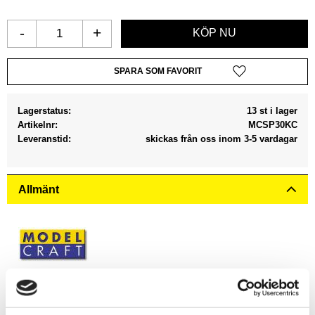
-
+
Lägg till i favoriter
Lagerstatus
13 st i lager
Artikelnr
MCSP30KC
Leveranstid
skickas från oss inom 3-5 vardagar
Allmänt
Spraycraft SP30KC Gravity Feed Airbrush &
Kompressorkit