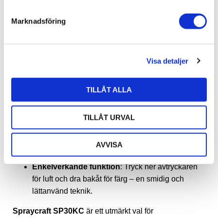
e
Tyst drift
(endast 9W, strömförbrukning under
s
800mA)
Marknadsföring
v
Max lufttryck: 15 psi
a
Tre tryckinställningar
:
l
Låg
: 6 lpm
Visa detaljer
Medium
: 6,5 lpm
Hög
: 7 lpm
TILLÅT ALLA
Fördelar med Gravity Feed & Enkelverkande
Airbrush
TILLÅT URVAL
Gravity Feed
: Färgen matas nedåt med hjälp av
gravitation och lufttryck, vilket gör att mindre
AVVISA
lufttryck behövs.
Enkelverkande funktion
: Tryck ner avtryckaren
för luft och dra bakåt för färg – en smidig och
lättanvänd teknik.
Spraycraft SP30KC
är ett utmärkt val för