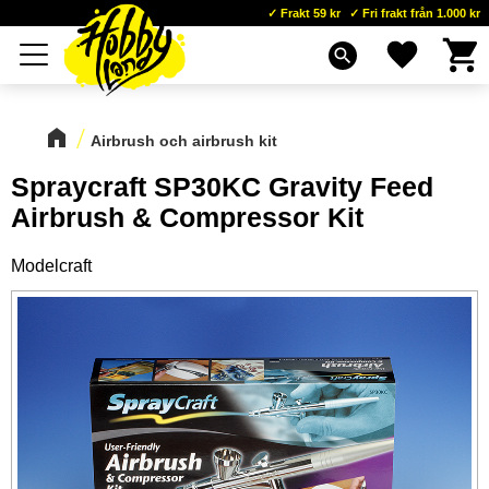
Frakt 59 kr
Fri frakt från 1.000 kr
Kundva
Favoriter
Meny
search
Airbrush och airbrush kit
Spraycraft SP30KC Gravity Feed
Airbrush & Compressor Kit
Modelcraft