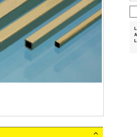
L
A
L