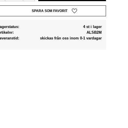
Lägg till i favoriter
agerstatus
4 st i lager
rtikelnr
ALSB2M
everanstid
skickas från oss inom 0-1 vardagar