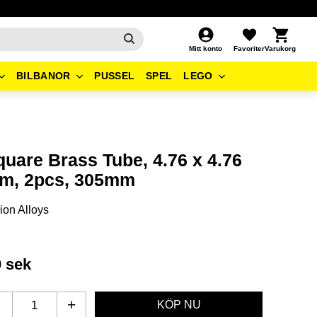
Kundvagn
Favoriter
Mitt konto
BILBANOR
PUSSEL
SPEL
LEGO
quare Brass Tube, 4.76 x 4.76
m, 2pcs, 305mm
ion Alloys
9
sek
-
+