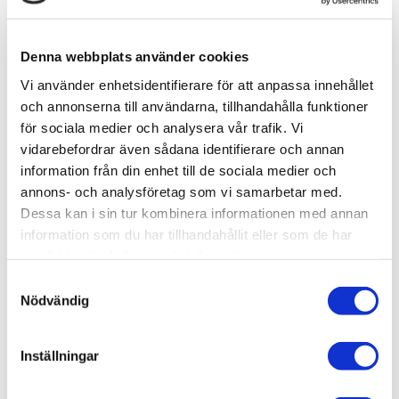
3 599
sek
Denna webbplats använder cookies
-
+
Vi använder enhetsidentifierare för att anpassa innehållet
och annonserna till användarna, tillhandahålla funktioner
Lägg till i favoriter
för sociala medier och analysera vår trafik. Vi
vidarebefordrar även sådana identifierare och annan
Lagerstatus
1 st i lager
information från din enhet till de sociala medier och
Artikelnr
NCB1006
annons- och analysföretag som vi samarbetar med.
Leveranstid
skickas från oss inom 0-1 vardagar
Dessa kan i sin tur kombinera informationen med annan
information som du har tillhandahållit eller som de har
samlat in när du har använt deras tjänster.
Allmänt
S
Nödvändig
Omdömen
a
m
t
Produktens betyg
Baserat på 0 betyg.
Inställningar
y
Du
c