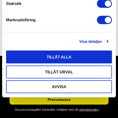
k
Statistik
e
s
Marknadsföring
v
a
Bli den första att lämna ett omdöme.
l
Visa detaljer
TILLÅT ALLA
TILLÅT URVAL
Nyhetsbrev
AVVISA
Prenumerera
Dina personuppgifter behandlas i enlighet med vår
integritetspolicy
.