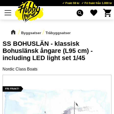
Frakt 59 kr
Fri frakt från 1.000 kr
Kundva
Favoriter
Meny
search
Byggsatser
Träbyggsatser
SS BOHUSLÄN - klassisk
Bohuslänsk ångare (L95 cm) -
including LED light set 1/45
Nordic Class Boats
FRI FRAKT!