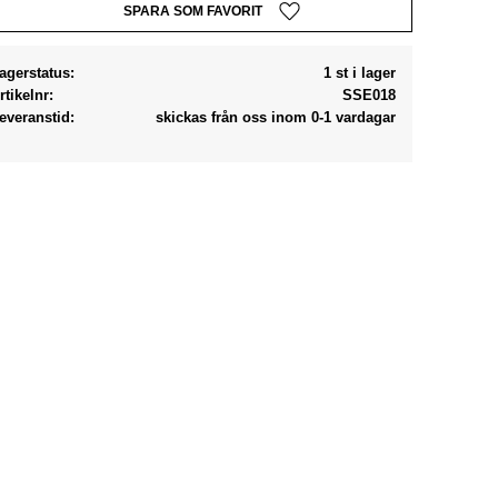
Lägg till i favoriter
agerstatus
1 st i lager
rtikelnr
SSE018
everanstid
skickas från oss inom 0-1 vardagar