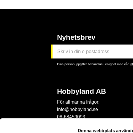
Nyhetsbrev
Dina personuppgifter behandlas i enlighet med vår
in
Hobbyland AB
För allmänna frågor:
info@hobbyland.se
08-68459093
För frågor om beställningar:
Denna webbplats använde