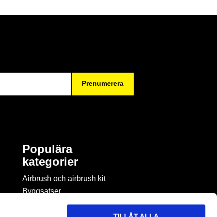
Prenumerera
Populära
kategorier
Airbrush och airbrush kit
Byggsatser
Böcker & tidningar om
modellbygge
TILLÅT ALLA