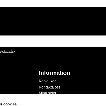
tegritetspolicy
.
Information
Köpvillkor
Kontakta oss
Mina sidor
Om Hobbyland
r cookies
Personuppgiftspolicy och