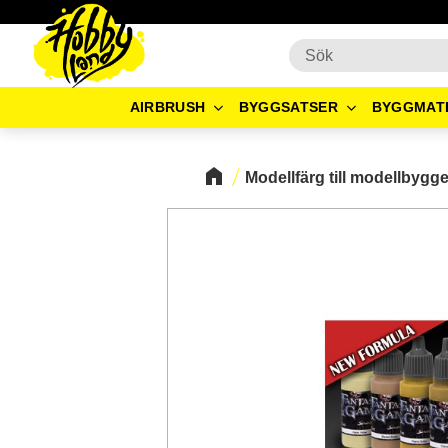
AIRBRUSH
BYGGSATSER
BYGGMAT
Modellfärg till modellbygg