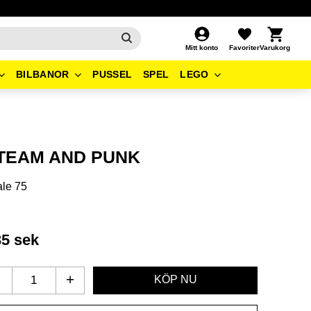
Kundvagn
Favoriter
Mitt konto
BILBANOR
PUSSEL
SPEL
LEGO
TEAM AND PUNK
le 75
35
sek
-
+