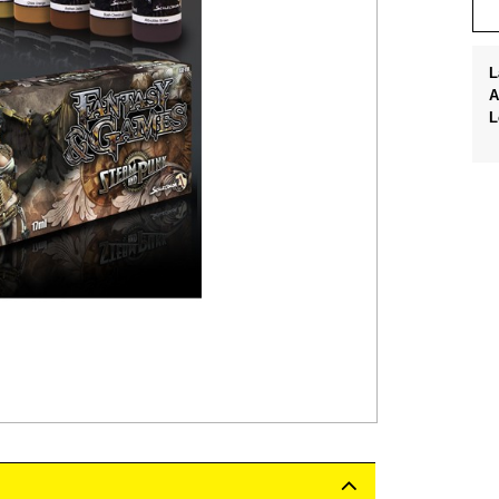
L
A
L