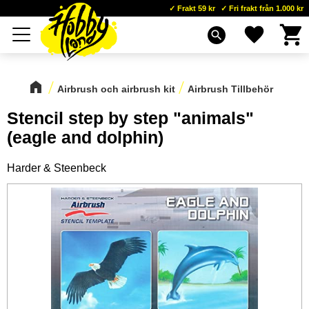
Frakt 59 kr
Fri frakt från 1.000 kr
Kundva
Favoriter
Meny
search
Airbrush och airbrush kit
Airbrush Tillbehör
Stencil step by step "animals"
(eagle and dolphin)
Harder & Steenbeck