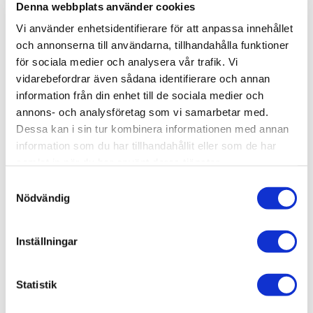
Denna webbplats använder cookies
Vi använder enhetsidentifierare för att anpassa innehållet
-
+
och annonserna till användarna, tillhandahålla funktioner
för sociala medier och analysera vår trafik. Vi
vidarebefordrar även sådana identifierare och annan
Lägg till i favoriter
information från din enhet till de sociala medier och
Lagerstatus
I lager
annons- och analysföretag som vi samarbetar med.
Artikelnr
H410107
Dessa kan i sin tur kombinera informationen med annan
Leveranstid
skickas från oss inom 0-1 vardagar
information som du har tillhandahållit eller som de har
samlat in när du har använt deras tjänster.
S
Allmänt
Nödvändig
a
m
t
Inställningar
y
c
k
Statistik
e