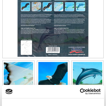
119
sek