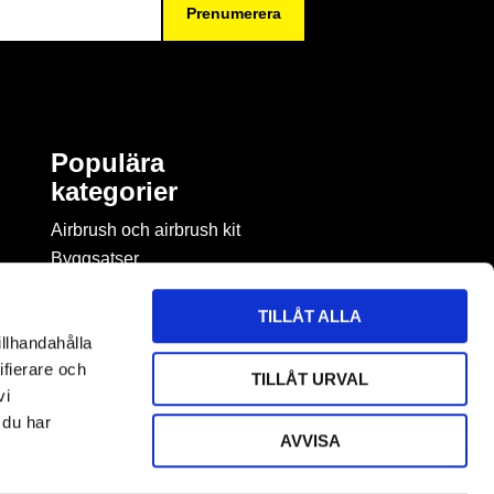
Prenumerera
Populära
kategorier
Airbrush och airbrush kit
Byggsatser
Böcker & tidningar om
modellbygge
TILLÅT ALLA
Byggmaterial
illhandahålla
Figurspel
ifierare och
TILLÅT URVAL
LEGO
vi
 du har
AVVISA