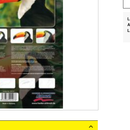
L
A
L