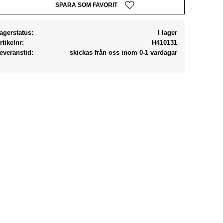
Lägg till i favoriter
agerstatus
I lager
rtikelnr
H410131
everanstid
skickas från oss inom 0-1 vardagar