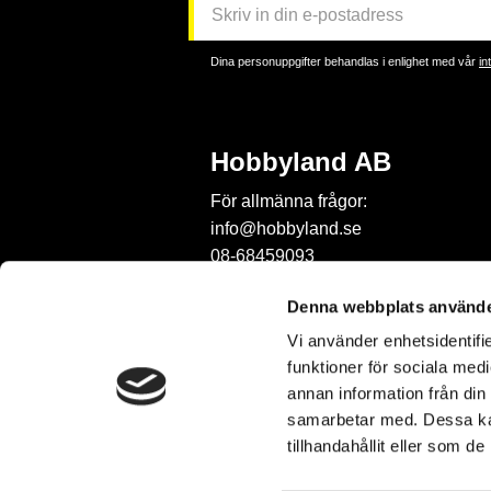
Dina personuppgifter behandlas i enlighet med vår
in
Hobbyland AB
För allmänna frågor:
info@hobbyland.se
08-68459093
För frågor om beställningar:
Denna webbplats använde
order@hobbyland.se
Vi använder enhetsidentifie
08-68459093
funktioner för sociala medi
Telefontid:
annan information från din
vardagar mellan 9-11
samarbetar med. Dessa kan
tillhandahållit eller som d