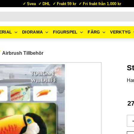
Svea
DHL
Frakt 59 kr
Fri frakt från 1.000 kr
ERIAL
DIORAMA
FIGURSPEL
FÄRG
VERKTYG
Airbrush Tillbehör
St
Har
2