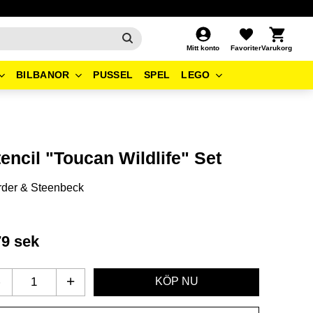
Kundvagn
Favoriter
Mitt konto
BILBANOR
PUSSEL
SPEL
LEGO
encil "Toucan Wildlife" Set
der & Steenbeck
79
sek
-
+