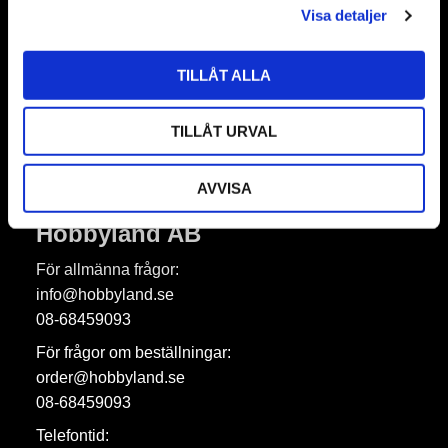
Nyhetsbrev
Visa detaljer
TILLÅT ALLA
Prenumerera
TILLÅT URVAL
Dina personuppgifter behandlas i enlighet med vår
integritetspolicy
.
AVVISA
Hobbyland AB
För allmänna frågor:
info@hobbyland.se
08-68459093
För frågor om beställningar:
order@hobbyland.se
08-68459093
Telefontid: