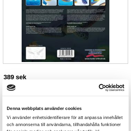
389
sek
-
+
Denna webbplats använder cookies
Lägg till i favoriter
Vi använder enhetsidentifierare för att anpassa innehållet
och annonserna till användarna, tillhandahålla funktioner
Lagerstatus
I lager