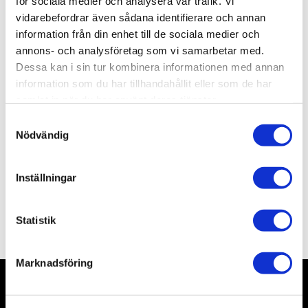
för sociala medier och analysera vår trafik. Vi
Artikelnr
H410138
Leveranstid
skickas från oss inom 0-1 vardagar
vidarebefordrar även sådana identifierare och annan
information från din enhet till de sociala medier och
annons- och analysföretag som vi samarbetar med.
Allmänt
Dessa kan i sin tur kombinera informationen med annan
information som du har tillhandahållit eller som de har
samlat in när du har använt deras tjänster.
S
Nödvändig
a
m
t
Inställningar
2 templates, A4
y
c
Omdömen
k
Statistik
e
s
Marknadsföring
v
a
l