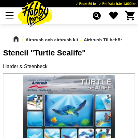
Frakt 59 kr
Fri frakt från 1.000 kr
Kundva
Favoriter
Meny
search
Airbrush och airbrush kit
Airbrush Tillbehör
Stencil "Turtle Sealife"
Harder & Steenbeck