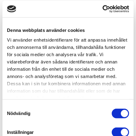
-
+
Denna webbplats använder cookies
Lägg till i favoriter
Vi använder enhetsidentifierare för att anpassa innehållet
och annonserna till användarna, tillhandahålla funktioner
Lagerstatus
I lager
för sociala medier och analysera vår trafik. Vi
Artikelnr
AMA-7392
Tillv. artikelnr
B7392
vidarebefordrar även sådana identifierare och annan
Leveranstid
skickas från oss inom 0-1 vardagar
information från din enhet till de sociala medier och
annons- och analysföretag som vi samarbetar med.
Dessa kan i sin tur kombinera informationen med annan
Allmänt
information som du har tillhandahållit eller som de har
samlat in när du har använt deras tjänster.
Sticker
– optimal kontroll vid limning! Doppa spetsen i
S
limmet och applicera med precision. Spetsen är
Nödvändig
a
återanvändbar
och ger full kontroll över limmängden.
m
Passar för
flytande lim för plast, trä, cyanoakrylatlim
t
Inställningar
och alla andra modellbygglim
.