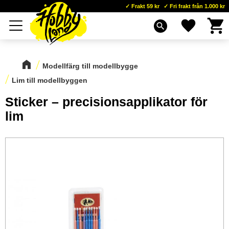
Frakt 59 kr
Fri frakt från 1.000 kr
Kundva
Favoriter
Meny
search
Modellfärg till modellbygge
Lim till modellbyggen
Sticker – precisionsapplikator för
lim