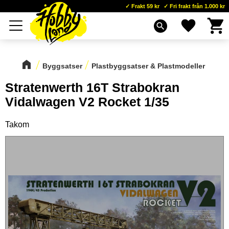
Frakt 59 kr
Fri frakt från 1.000 kr
Kundva
Favoriter
Meny
search
Byggsatser
Plastbyggsatser & Plastmodeller
Stratenwerth 16T Strabokran
Vidalwagen V2 Rocket 1/35
Takom