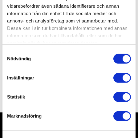
vidarebefordrar även sådana identifierare och annan
information från din enhet till de sociala medier och
Lagerstatus
Slutsåld
annons- och analysföretag som vi samarbetar med.
Artikelnr
TAK2123
Leveranstid
Okänd leveranstid
Dessa kan i sin tur kombinera informationen med annan
information som du har tillhandahållit eller som de har
samlat in när du har använt deras tjänster.
Allmänt
S
Nödvändig
a
m
t
Inställningar
y
c
Omdömen
k
Statistik
e
s
Marknadsföring
v
a
l
Nyhetsbrev