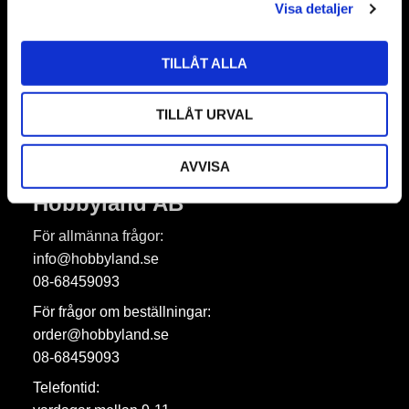
Visa detaljer
TILLÅT ALLA
Prenumerera
Dina personuppgifter behandlas i enlighet med vår
integritetspolicy
.
TILLÅT URVAL
AVVISA
Hobbyland AB
För allmänna frågor:
info@hobbyland.se
08-68459093
För frågor om beställningar:
order@hobbyland.se
08-68459093
Telefontid: