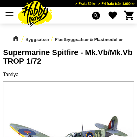
Frakt 59 kr
Fri frakt från 1.000 kr
Kundva
Favoriter
Meny
search
Byggsatser
Plastbyggsatser & Plastmodeller
Supermarine Spitfire - Mk.Vb/Mk.Vb
TROP 1/72
Tamiya