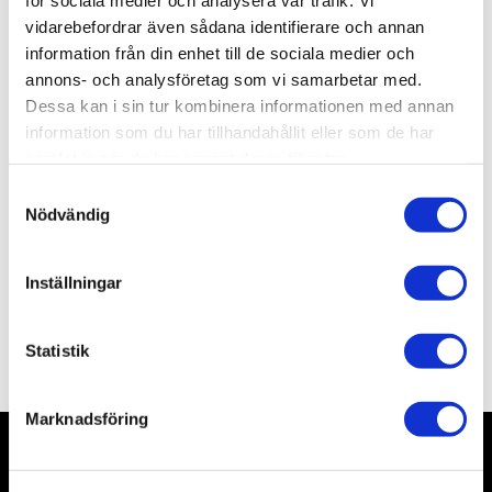
för sociala medier och analysera vår trafik. Vi
Lagerstatus
27 st i lager
vidarebefordrar även sådana identifierare och annan
Artikelnr
TA60756
information från din enhet till de sociala medier och
Leveranstid
skickas från oss inom 3-5 vardagar
annons- och analysföretag som vi samarbetar med.
Dessa kan i sin tur kombinera informationen med annan
information som du har tillhandahållit eller som de har
Allmänt
samlat in när du har använt deras tjänster.
S
Nödvändig
a
m
t
Inställningar
y
c
Omdömen
k
Statistik
e
s
Marknadsföring
v
a
l