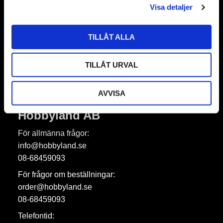
Nyhetsbrev
Visa detaljer
TILLÅT ALLA
Prenumerera
TILLÅT URVAL
Dina personuppgifter behandlas i enlighet med vår
integritetspolicy
.
AVVISA
Hobbyland AB
För allmänna frågor:
info@hobbyland.se
08-68459093
För frågor om beställningar:
order@hobbyland.se
08-68459093
Telefontid: